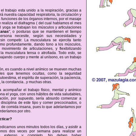
, el trabajo esta unido a la respiración, gracias a
rá nuestra capacidad respiratoria, la circulación y
 funciones de los órganos internos, por el masaje
 realiza el diafragma ( del cual hablamos el mes
l yoga se trabajan los músculos y articulaciones
sanas
", o posturas que se mantienen el tiempo
ersona necesite, según sus necesidades y
, sin competir. La musculatura se ejercita tanto
como profundamente, dando tono a los músculos,
l movimiento de articulaciones, y flexibilizando
la musculatura tensa o atrofiada. Todo esto, se
bajando cuerpo y mente al unísono, es un trabajo
ción, es cuando a nivel anímico se mueven muchas
udes que tenemos ocultas, como la seguridad
utoestima, el espíritu de superación, la paciencia,
, la constancia...y muchas otras.
ía acompañar el trabajo físico, mental y anímico
na el yoga, con unos hábitos de vida saludables,
ación, por supuesto, sería absurdo comenzar a
 disciplina de este tipo y comer precocinados, o
po de comida insana, pues lo que adelantamos por
erderíamos por otro.
cticar?
edicarnos unos minutos todos los días, y asistir a
enos dos veces por semana para realizar un
as extenso y completo. No deben haber