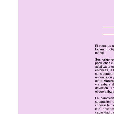
El yoga, es u
tienen un obj
mente.
Sus orígene
posiciones cl
asiáticas a e
entonces, la 
consideraban
encontraron y
otras:
Mantra
vía trabaja a
devoción... L
el que trabaj
La caracterí
separación e
conocer la n
con nosotro
capacidad par