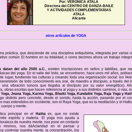
Por: VERONICA ATALA
Directora del CENTRO DE DANZA-BAILE
Y ACTIVIDADES COMPLEMENTARIAS
ATALA
Alicante
otros artículos de YOGA
na práctica, que desciende de una disciplina antiquísima, integrada por varias c
etivo común: El hombre en su totalidad, o como decimos ahora un trabajo integr
s datan del año 2500 a.C.
, existen inscripciones en sellos y tablillas, que r
ásicas del yoga. En el valle del Indo, se encontraron, hace unos mil años, poblac
ste lugar, fundiendo las culturas y creando toda una organización social: los Veda
transmisión de todo conocimiento era oral, de maestro a discípulo, a través del 
 una vibración sonora que llegaba al discípulo por su valor energético). A
a, obras escritas que hacen referencia al yoga y a sus distintos caminos, ó vías, é
 Yoga, Jnana Yoga, Karma Yoga, Bhatki Yoga, Kundalini Yoga, Raja Yoga y Hat
lgo distinto pero concreto, desde el sonido, hasta la acción, pasando por el co
os mas extendidos en occidente, son el Raya Yoga, que es la meditación y el Hat
a cuerpo y mente.
stica principal en el
Hatha
es, que no existe
ntre espíritu y materia. El yoga nos ayuda a
aturaleza de nuestra mente, nos pone en contacto
s mismos, nos dáAclaridad en el pensar y
a controlar nuestra mente, la concentración, los