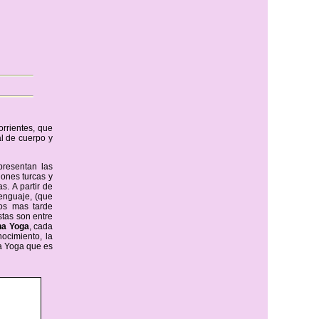
orrientes, que
al de cuerpo y
epresentan las
iones turcas y
s. A partir de
lenguaje, (que
ños mas tarde
stas son entre
ha Yoga
, cada
nocimiento, la
ha Yoga que es