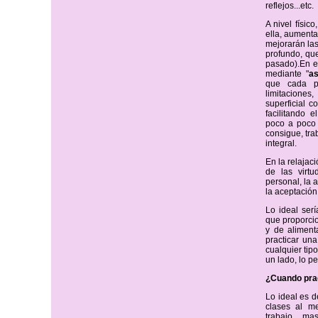
reflejos...etc.
A nivel físico
ella, aumenta
mejorarán las
profundo, que
pasado).En e
mediante "
a
que cada p
limitaciones
superficial 
facilitando e
poco a poco 
consigue, tra
integral.
En la relaja
de las virt
personal, la a
la aceptación
Lo ideal ser
que proporcio
y de aliment
practicar una
cualquier ti
un lado, lo p
¿Cuando pra
Lo ideal es d
clases al m
trabajo m