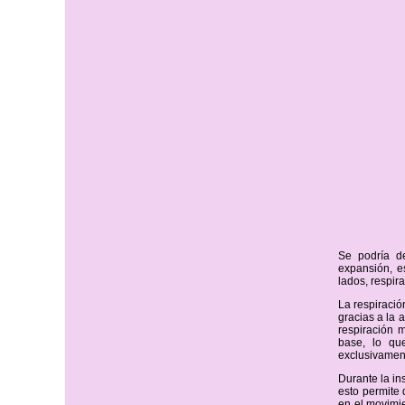
Se podría de
expansión, es
lados, respira
La respiració
gracias a la 
respiración 
base, lo qu
exclusivament
Durante la in
esto permite 
en el movimie