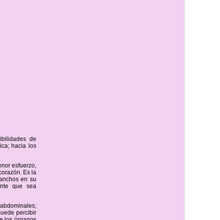
ibilidades de
ica; hacia los
enor esfuerzo,
corazón. Es la
 anchos en su
ante que sea
s abdominales;
puede percibir
ue los órganos