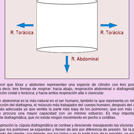
cir que tórax y abdomen representan una especie de cilindro con tres pos
 decir, tres formas de respirar: hacia abajo, respiración abdominal o diafragmát
ción costal o torácica; y hacia arriba respiración alta o clavicular.
n abdominal es la más natural en el ser humano, también la que representa un m
acción del diafragma, el músculo más trabajador del cuerpo humano, después del 
más adecuada ya que ventila la parte más baja de los pulmones, que son más
e procura una mayor capacidad con un mínimo esfuerzo. Es muy import
e diafragmática, que no exista ningún movimiento en pecho o costillas.
spiración la cúpula diafragmática se contrae y desciende masajeando las víscera
que los pulmones se expandan y llenen de aire por diferencia de presión. Se la 
nto del vientre, por delante, por los lados y en la parte baja de la espalda, ya q