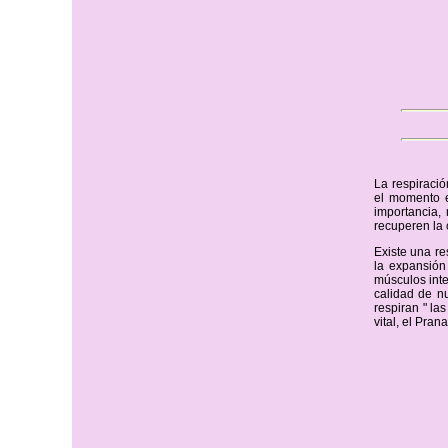
La respiraci
el momento 
importancia,
recuperen la 
Existe una re
la expansión
músculos inte
calidad de nu
respiran " la
vital, el Pra