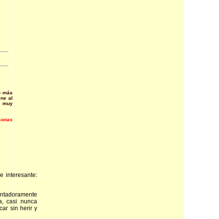
ro más
ne al
s muy
rsonas
e interesante:
ntadoramente
a, casi nunca
car sin herir y