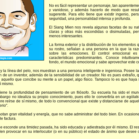
No es fácil representar un personaje, tan aparentemen
y vanidoso, y además hacerlo de modo que resul
sugerente. Para ello tiene que existir ingenio, pers
seguridad, una personalidad intensa y profunda.
El Siang Mien nos revela algunas facetas de su na
claras y otras más escondidas o disimuladas, per
menos interesantes.
La forma exterior y la distribución de los elementos
su rostro, señalan a una persona en la que la ra
sobre las emociones. El control emocional e
características predominantes. Conoce intuitiva
fondo, el mundo emocional y sabe aprovechar este c
 y la línea del pelo, nos muestran a una persona inteligente e ingeniosa. Posee la
n de un inventor, además de la sensibilidad de un creador. No es pues extraño, 
var aquello que concibe su mente a un papel, algo físico. Tampoco lo es que haya
sí mismo.
tiene la profundidad de pensamiento de un filósofo. Su escuela ha sido el mun
mbargo no idealiza su propio conocimiento, pues ello le convertiría en un ególatr
iere reírse de sí mismo, de todo lo convencional que existe y distanciarse de aquel
rio".
otan gran vitalidad y energía, que no sabe administrar del todo bien. En ocasion
e factura.
e esconde una timidez pasada, ha sido educada y adiestrada por él mismo. El re
en provocar en su interlocutor (o en su público) el estado de ánimo que desee c