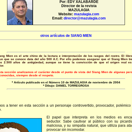
Por: EDY XALABARDE
Director de la revista
MAZULAGIA
Website:
mazulagia.com
Email:
director@mazulagia.com
otros artículos de SIANG MIEN
ang Mien es el arte chino de la lectura e interpretación de los rasgos del rostro. El lib
guo que se conoce data del año 500 A.C. Por ello podemos asegurar que el Siang Mien tie
s 2.500 años de antigüedad, aunque se tiene la convicción de que el origen real e
ior.
ta sección analizamos el carácter desde el punto de vista del Siang Mien de algunas pe
conocidas, siempre desde el respeto.
* Artículo publicado en el Número 10 de MAZULAGIA de noviembre de 2004
* Dibujo: DANIEL TORREGROSA
s a tener en esta sección a un personaje controvertido, provocador, polémico 
e.
El papel que interpreta en los medios es enca
seductor. Sabe cautivar al público con su picardí
maliciosa, y su simpatía natural, que utiliza para ata
provocar sin incomodar.