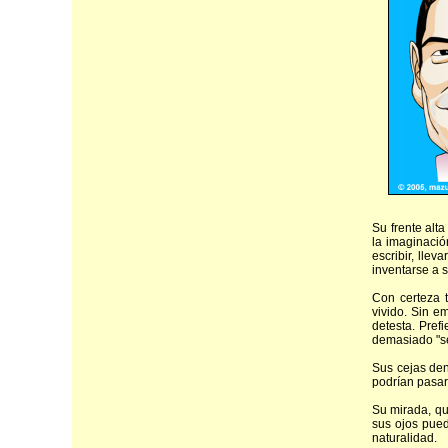
Su frente alta
la imaginació
escribir, lle
inventarse a 
Con certeza 
vivido. Sin e
detesta. Pref
demasiado "se
Sus cejas den
podrían pasarl
Su mirada, qu
sus ojos pued
naturalidad.