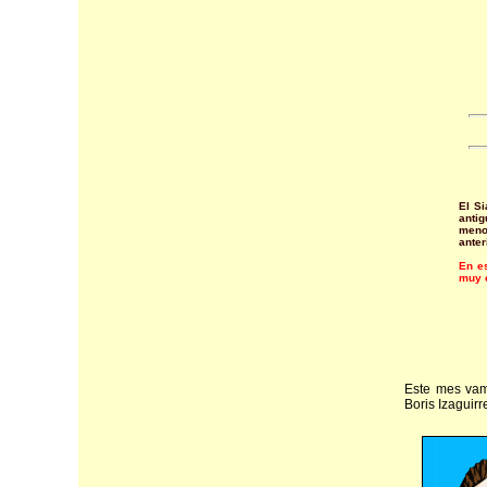
El Si
anti
meno
anter
En es
muy 
Este mes vamo
Boris Izaguirr