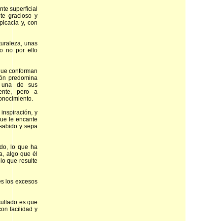
te superficial
te gracioso y
picacia y, con
turaleza, unas
o no por ello
 que conforman
zón predomina
s una de sus
mente, pero a
onocimiento.
 inspiración, y
que le encante
 sabido y sepa
do, lo que ha
a, algo que él
lo que resulte
es los excesos
sultado es que
on facilidad y