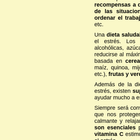
recompensas a di
de las situacio
ordenar el traba
etc.
Una
dieta salud
el estrés. Los 
alcohólicas, azúc
reducirse al máxi
basada en
cerea
maíz, quinoa, mijo
etc.),
frutas y ve
Además de la di
estrés, existen
su
ayudar mucho a es
Siempre será con
que nos protegen
calmante y relaj
son esenciales
vitamina C
estimu