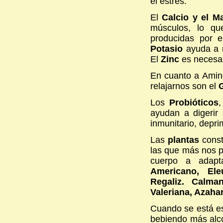
el estrés.
El
Calcio y el M
músculos, lo qu
producidas por e
Potasio
ayuda a ma
El
Zinc
es necesar
En cuanto a Amin
relajarnos son el
G
Los
Probióticos
,
ayudan a digerir
inmunitario, depri
Las
plantas
const
las que más nos 
cuerpo a adapt
Americano, Ele
Regaliz. Calman
Valeriana, Azahar,
Cuando se está es
bebiendo más alco