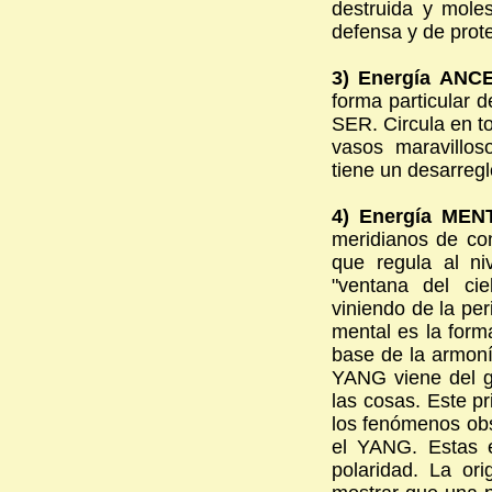
destruida y mole
defensa y de prote
3) Energía AN
forma particular 
SER. Circula en t
vasos maravillos
tiene un desarregl
4) Energía MEN
meridianos de con
que regula al ni
"ventana del cie
viniendo de la per
mental es la form
base de la armonía
YANG viene del ge
las cosas. Este pr
los fenómenos obs
el YANG. Estas e
polaridad. La o