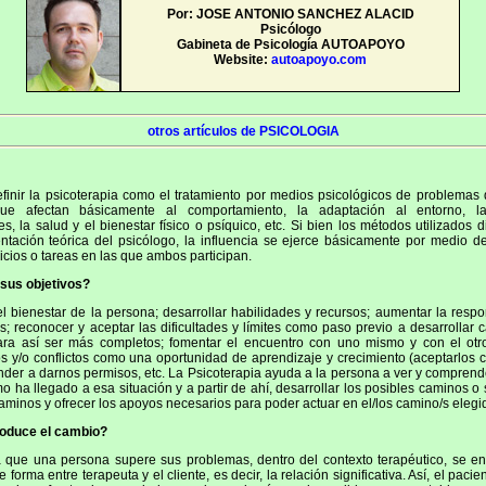
Por: JOSE ANTONIO SANCHEZ ALACID
Psicólogo
Gabineta de Psicología AUTOAPOYO
Website:
autoapoyo.com
otros artículos de PSICOLOGIA
finir la psicoterapia como el tratamiento por medios psicológicos de problemas 
ue afectan básicamente al comportamiento, la adaptación al entorno, la
es, la salud y el bienestar físico o psíquico, etc. Si bien los métodos utilizados 
ntación teórica del psicólogo, la influencia se ejerce básicamente por medio d
icios o tareas en las que ambos participan.
sus objetivos?
l bienestar de la persona; desarrollar habilidades y recursos; aumentar la resp
s; reconocer y aceptar las dificultades y límites como paso previo a desarrollar
para así ser más completos; fomentar el encuentro con uno mismo y con el otro
s y/o conflictos como una oportunidad de aprendizaje y crecimiento (aceptarlos 
ender a darnos permisos, etc. La Psicoterapia ayuda a la persona a ver y comprend
 ha llegado a esa situación y a partir de ahí, desarrollar los posibles caminos o s
aminos y ofrecer los apoyos necesarios para poder actuar en el/los camino/s elegi
oduce el cambio?
 que una persona supere sus problemas, dentro del contexto terapéutico, se en
 forma entre terapeuta y el cliente, es decir, la relación significativa. Así, el paci