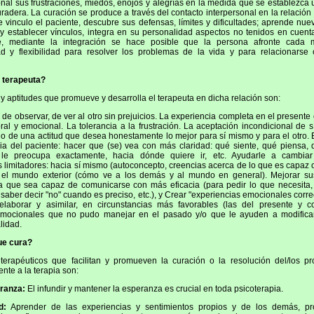
onal sus frustraciones, miedos, enojos y alegrías en la medida que se establezca
radera. La curación se produce a través del contacto interpersonal en la relación 
e vinculo el paciente, descubre sus defensas, límites y dificultades; aprende nu
 establecer vínculos, integra en su personalidad aspectos no tenidos en cuenta
te, mediante la integración se hace posible que la persona afronte cada
d y flexibilidad para resolver los problemas de la vida y para relacionarse 
 terapeuta?
 y aptitudes que promueve y desarrolla el terapeuta en dicha relación son:
de observar, de ver al otro sin prejuicios. La experiencia completa en el presente 
ral y emocional. La tolerancia a la frustración. La aceptación incondicional de 
llo de una actitud que desea honestamente lo mejor para sí mismo y para el otro. E
ia del paciente: hacer que (se) vea con más claridad: qué siente, qué piensa, 
 le preocupa exactamente, hacia dónde quiere ir, etc. Ayudarle a cambiar
limitadores: hacia sí mismo (autoconcepto, creencias acerca de lo que es capaz 
a el mundo exterior (cómo ve a los demás y al mundo en general). Mejorar su
ra que sea capaz de comunicarse con más eficacia (para pedir lo que necesita,
 saber decir "no" cuando es preciso, etc.), y Crear "experiencias emocionales correc
laborar y asimilar, en circunstancias más favorables (las del presente y c
emocionales que no pudo manejar en el pasado y/o que le ayuden a modific
alidad.
ue cura?
 terapéuticos que facilitan y promueven la curación o la resolución del/los p
iente a la terapia son:
eranza:
El infundir y mantener la esperanza es crucial en toda psicoterapia.
d:
Aprender de las experiencias y sentimientos propios y de los demás, pro