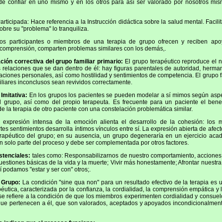
de confiar en uno mismo y en los otros para así ser valorado por nosotros mis
articipada: Hace referencia a la Instrucción didáctica sobre la salud mental. Facilit
obre su "problema" lo tranquiliza.
s participantes o miembros de una terapia de grupo ofrecen y reciben apo
 comprensión, comparten problemas similares con los demás,.
ción correctiva del grupo familiar primario:
El grupo terapéutico reproduce el n
s relaciones que se dan dentro de él: hay figuras parentales de autoridad, herma
aciones personales, así como hostilidad y sentimientos de competencia. El grupo fa
miliares inconclusos sean revividos correctamente.
Imitativa:
En los grupos los pacientes se pueden modelar a sí mimos según aspe
 grupo, así como del propio terapeuta. Es frecuente para un paciente el benef
e la terapia de otro paciente con una constelación problemática similar.
 expresión intensa de la emoción alienta el desarrollo de la cohesión: los
tes sentimientos desarrolla íntimos vínculos entre sí. La expresión abierta de afecto
rapéutico del grupo; en su ausencia, un grupo degeneraría en un ejercicio acad
an solo parte del proceso y debe ser complementada por otros factores.
stenciales:
tales como: Responsabilizarnos de nuestro comportamiento, acciones 
cuestiones básicas de la vida y la muerte; Vivir más honestamente; Afrontar nuestr
í podamos "estar y ser con" otros;.
 Grupo:
La condición "sine qua non" para un resultado efectivo de la terapia es
péutica, caracterizada por la confianza, la cordialidad, la comprensión empática y 
e refiere a la condición de que los miembros experimenten cordialidad y consuel
que pertenecen a él, que son valorados, aceptados y apoyados incondicionalmente