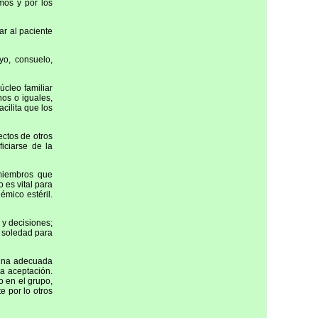
mos y por los
ar al paciente
yo, consuelo,
úcleo familiar
nos o iguales,
cilita que los
ctos de otros
iciarse de la
 miembros que
 es vital para
émico estéril.
y decisiones;
a soledad para
 una adecuada
la aceptación.
o en el grupo,
 por lo otros