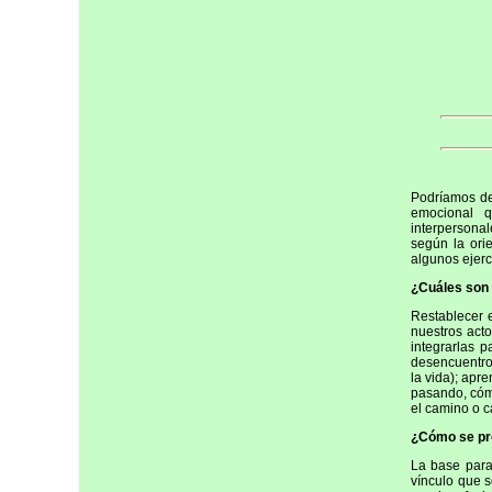
Podríamos de
emocional q
interpersonal
según la orie
algunos ejerc
¿Cuáles son 
Restablecer e
nuestros acto
integrarlas 
desencuentro
la vida); apr
pasando, cómo
el camino o c
¿Cómo se pr
La base para
vínculo que se