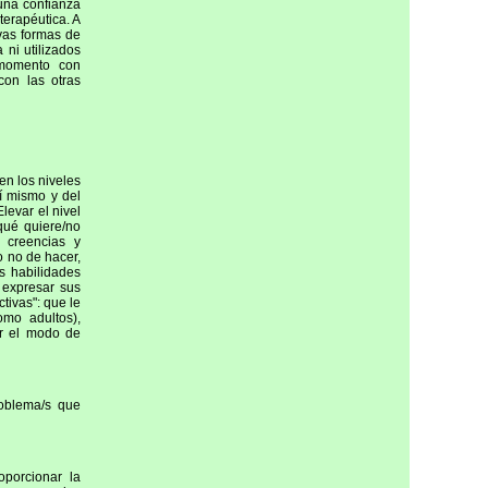
 una confianza
terapéutica. A
evas formas de
 ni utilizados
 momento con
con las otras
en los niveles
sí mismo y del
levar el nivel
qué quiere/no
 creencias y
o no de hacer,
s habilidades
 expresar sus
tivas": que le
omo adultos),
ar el modo de
roblema/s que
porcionar la