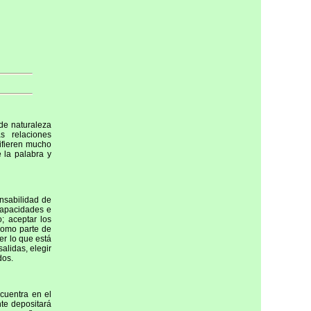
de naturaleza
s relaciones
difieren mucho
e la palabra y
onsabilidad de
 capacidades e
; aceptar los
como parte de
er lo que está
alidas, elegir
dos.
cuentra en el
ente depositará