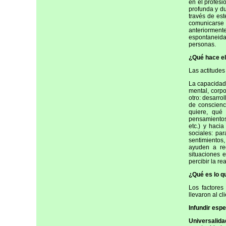
en el profesi
profunda y du
través de est
comunicarse y
anteriormen
espontaneida
personas.
¿Qué hace el
Las actitudes
La capacidad 
mental, corpo
otro: desarro
de conscienc
quiere, qué
pensamientos 
etc.) y haci
sociales: pa
sentimientos,
ayuden a ree
situaciones 
percibir la re
¿Qué es lo q
Los factores
llevaron al cl
Infundir esp
Universalida