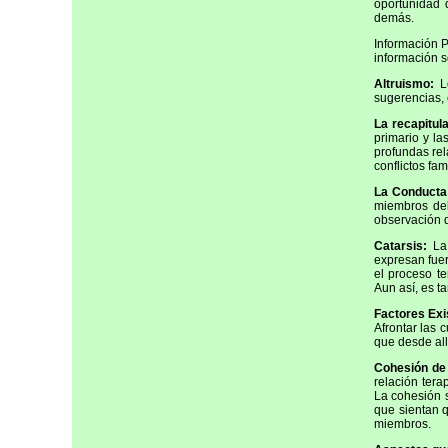
oportunidad 
demás.
Información P
información s
Altruismo:
Lo
sugerencias,
La recapitula
primario y la
profundas rel
conflictos fa
La Conducta 
miembros del
observación d
Catarsis:
La
expresan fuer
el proceso te
Aun así, es t
Factores Exi
Afrontar las 
que desde all
Cohesión de
relación tera
La cohesión s
que sientan 
miembros.