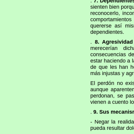
.
7. Dependientes
sienten bien por
reconocerlo, inc
comportamientos 
quererse así mis
dependientes.
.
8. Agresividad
merecerían dic
consecuencias de
estar haciendo a l
de que les han h
más injustas y agr
El perdón no exi
aunque aparentem
perdonan, se pas
vienen a cuento lo
.
9. Sus mecanis
- Negar la realid
pueda resultar dol