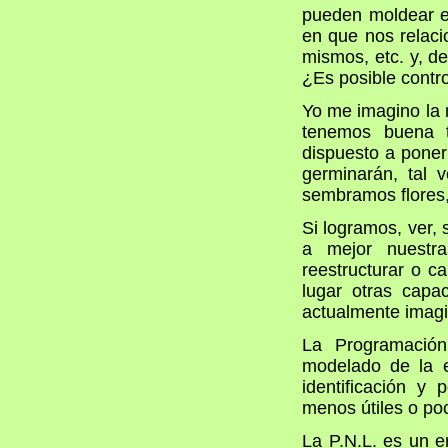
pueden moldear en
en que nos relaci
mismos, etc. y, de
¿Es posible contro
Yo me imagino la
tenemos buena t
dispuesto a ponerl
germinarán, tal 
sembramos flores,
Si logramos, ver, 
a mejor nuestr
reestructurar o c
lugar otras capa
actualmente imag
La Programación 
modelado de la e
identificación y
menos útiles o poc
La P.N.L. es un e