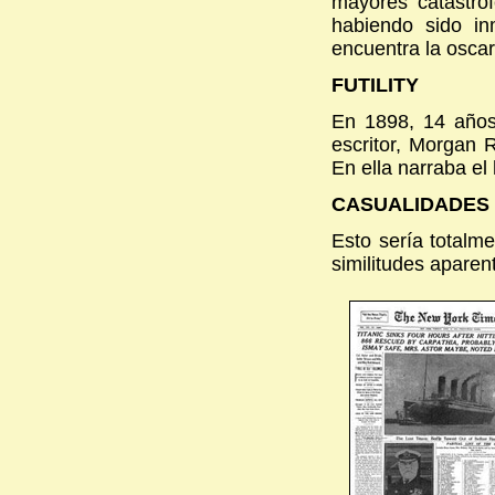
mayores catástrof
habiendo sido in
encuentra la osc
FUTILITY
En 1898, 14 años 
escritor, Morgan R
En ella narraba el
CASUALIDADES
Esto sería totalme
similitudes aparen