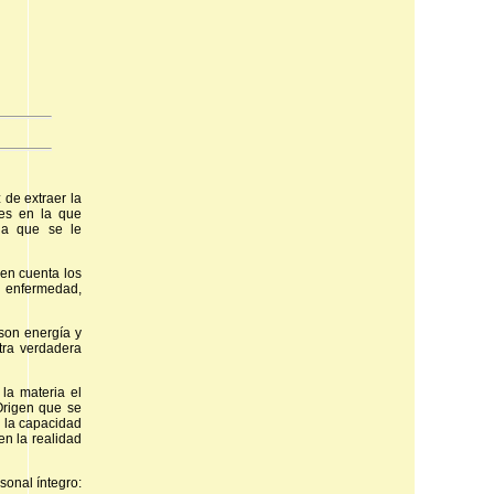
 de extraer la
 es en la que
 la que se le
 en cuenta los
, enfermedad,
son energía y
tra verdadera
la materia el
Origen que se
 la capacidad
en la realidad
sonal íntegro: