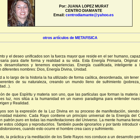
Por: JUANA LOPEZ MURAT
CENTRO DIAMANTE
Email:
centrodiamante@yahoo.es
otros artículos de METAFISICA
o y el deseo unificados son la fuerza mayor que reside en el ser humano, capaz
saria para darle forma y realidad a su vida. Esta Energía Primaria, Original
 desarrollamos y tenemos experiencias. Energía cualificada, inteligente a
 diferentes nombres: Dios, Energía Divina, Unidad.
a lo largo de la historia la ha utilizado de forma caótica, desordenada, sin tener
nherentes de su naturaleza, creando un mundo lleno de sufrimiento (pobreza
ad...).
ón de que Espíritu y materia son uno, que las partículas que forman la materia 
 es luz, nos sitúa a la humanidad en un nuevo paradigma para entender nues
rigen y Realidad.
yos son la expresión de la Luz Divina en su proceso de manifestación, siendo 
nsidad máximo. Cada Rayo contiene un principio universal de la Energía del 
un patrón puro en todas las manifestaciones del Universo. La mente humana tiene
 estos códigos y reproducirlos. También puede ignorarlos y por tanto introducir 
 distorsiones, cuando esto ocurre el hombre crea caos y sufrimiento.
to, la práctica y la meditación de los Siete Rayos nos conduce a un desarrollo per