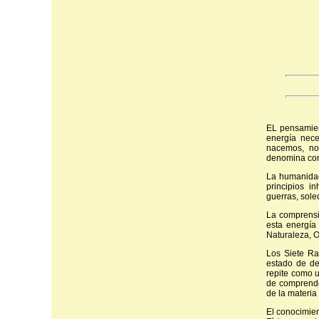
EL pensamient
energía nece
nacemos, nos
denomina con
La humanidad 
principios i
guerras, soled
La comprensi
esta energía
Naturaleza, O
Los Siete Ra
estado de de
repite como 
de comprender
de la materia
El conocimien