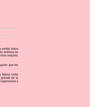
 existía todos
do victimas de
uchas sequías;
alguien que les
 y Mama Ocllo
s grande de la
 organizarse y