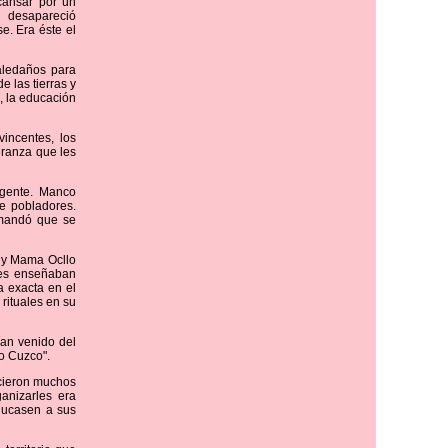
cansar por un
a desapareció
e. Era éste el
aledaños para
e las tierras y
, la educación
incentes, los
eranza que les
 gente. Manco
e pobladores.
 mandó que se
 y Mama Ocllo
 les enseñaban
a exacta en el
 rituales en su
ían venido del
jo Cuzco".
ocieron muchos
anizarles era
ducasen a sus