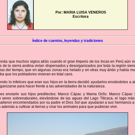
Por: MARIA LUISA VENEROS
Escritora
índice de cuentos, leyendas y tradiciones
enda que muchos siglos atrás cuando el gran Imperio de los Incas en Perú aún no
s de la sierra andina vivían dispersados y desorganizados por toda la región sien
ias del tiempo, que en algunas zonas era helado y en otras muy árido y había m
ba que los pobladores vivieran en total caos.
endo lo infelices que eran sus hijos en la tierra decidió ayudarlos enviándoles a 
ganizarse para hacer frente a las adversidades de la naturaleza.
es enviarle sus hijos predilectos: Manco Cápac y Mama Ocllo. Manco Cápac
 seres sobrenaturales, elevándose de las aguas del Lago Titicaca, el lago má
 salieron encomendados por su padre el Dios Sol que ayudaran a sus hermanos a
además a cultivar al tierras y criar los animales para que pudieran vivir.