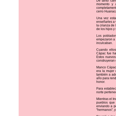
De tanto cam
momento y ac
completamente
cerro Huanaca
Una vez esta
enseñarles a v
la crianza de
de los hijos y
Los poblador
empezaron a c
inculcaban.
Cuando ellos
Cápac fue ha
Estos nuevos
construyeran 
Manco Cápac 
era la mujer 
también a ado
año para rendi
honor.
Para establec
norte pertene
Mientras el I
pueblos que 
enviando a p
"hermanos", y 