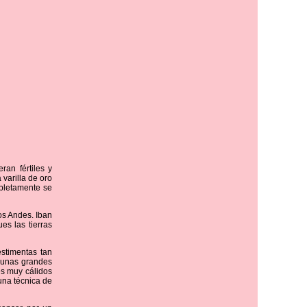
ran fértiles y
varilla de oro
pletamente se
os Andes. Iban
es las tierras
stimentas tan
 unas grandes
es muy cálidos
una técnica de