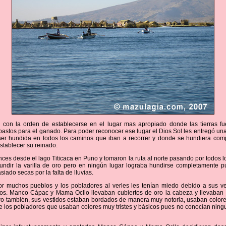
n con la orden de establecerse en el lugar mas apropiado donde las tierras fue
 pastos para el ganado. Para poder reconocer ese lugar el Dios Sol les entregó una 
ser hundida en todos los caminos que iban a recorrer y donde se hundiera com
stablecer su reinado.
nces desde el lago Titicaca en Puno y tomaron la ruta al norte pasando por todos l
undir la varilla de oro pero en ningún lugar lograba hundirse completamente pu
iado secas por la falta de lluvias.
r muchos pueblos y los pobladores al verles les tenían miedo debido a sus ve
llos. Manco Cápac y Mama Ocllo llevaban cubiertos de oro la cabeza y llevaban
ro también, sus vestidos estaban bordados de manera muy notoria, usaban color
de los pobladores que usaban colores muy tristes y básicos pues no conocían ning