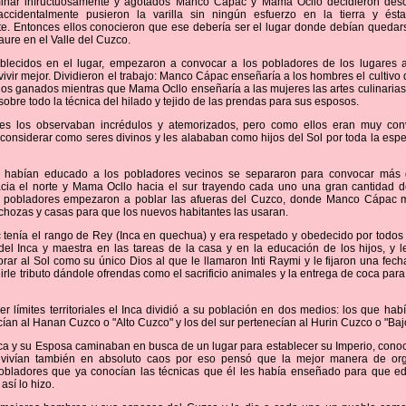
inar infructuosamente y agotados Manco Cápac y Mama Ocllo decidieron des
cidentalmente pusieron la varilla sin ningún esfuerzo en la tierra y ést
. Entonces ellos conocieron que ese debería ser el lugar donde debían quedars
ure en el Valle del Cuzco.
blecidos en el lugar, empezaron a convocar a los pobladores de los lugares 
ivir mejor. Dividieron el trabajo: Manco Cápac enseñaría a los hombres el cultivo d
 los ganados mientras que Mama Ocllo enseñaría a las mujeres las artes culinarias
 sobre todo la técnica del hilado y tejido de las prendas para sus esposos.
es los observaban incrédulos y atemorizados, pero como ellos eran muy conv
onsiderar como seres divinos y les alababan como hijos del Sol por toda la esp
 habían educado a los pobladores vecinos se separaron para convocar más
cia el norte y Mama Ocllo hacia el sur trayendo cada uno una gran cantidad d
 pobladores empezaron a poblar las afueras del Cuzco, donde Manco Cápac
chozas y casas para que los nuevos habitantes las usaran.
tenía el rango de Rey (Inca en quechua) y era respetado y obedecido por todos
del Inca y maestra en las tareas de la casa y en la educación de los hijos, y
rar al Sol como su único Dios al que le llamaron Inti Raymi y le fijaron una fech
rle tributo dándole ofrendas como el sacrificio animales y la entrega de coca para
er límites territoriales el Inca dividió a su población en dos medios: los que hab
cían al Hanan Cuzco o "Alto Cuzco" y los del sur pertenecían al Hurin Cuzco o "Ba
nca y su Esposa caminaban en busca de un lugar para establecer su Imperio, con
vivían también en absoluto caos por eso pensó que la mejor manera de org
obladores que ya conocían las técnicas que él les había enseñado para que e
así lo hizo.