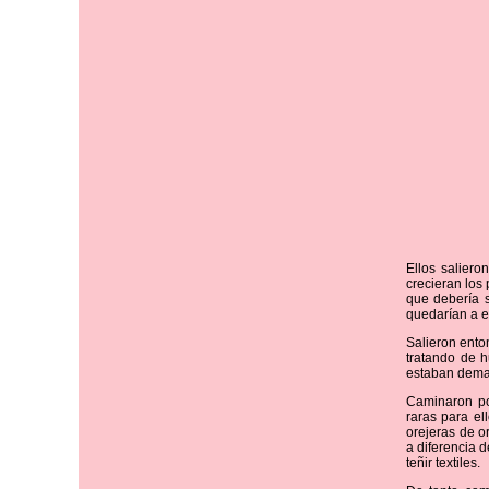
Ellos saliero
crecieran los
que debería 
quedarían a e
Salieron ento
tratando de h
estaban demas
Caminaron po
raras para e
orejeras de o
a diferencia 
teñir textiles.