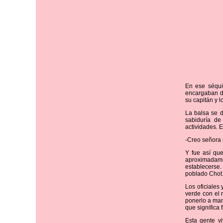
En ese séqui
encargaban d
su capitán y 
La balsa se 
sabiduría de
actividades. E
-Creo señora 
Y fue así que
aproximadame
establecerse.
poblado Chot
Los oficiales
verde con el 
ponerlo a man
que significa 
Esta gente v