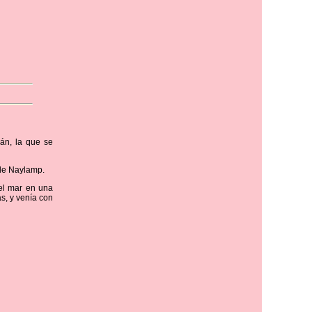
cán, la que se
 de Naylamp.
el mar en una
s, y venía con