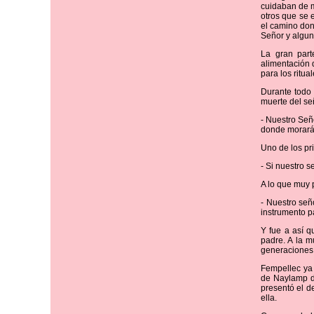
cuidaban de m
otros que se 
el camino don
Señor y algun
La gran part
alimentación 
para los ritua
Durante todo
muerte del señ
- Nuestro Señ
donde morará 
Uno de los pr
- Si nuestro 
A lo que muy
- Nuestro señ
instrumento pa
Y fue a así q
padre. A la m
generaciones,
Fempellec ya 
de Naylamp de
presentó el d
ella.