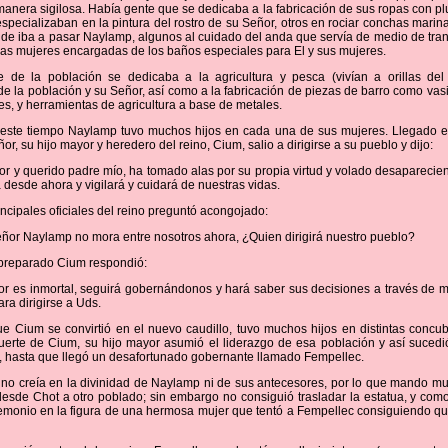
anera sigilosa. Había gente que se dedicaba a la fabricación de sus ropas con p
especializaban en la pintura del rostro de su Señor, otros en rociar conchas marin
de iba a pasar Naylamp, algunos al cuidado del anda que servía de medio de tran
as mujeres encargadas de los baños especiales para El y sus mujeres.
e de la población se dedicaba a la agricultura y pesca (vivían a orillas del
de la población y su Señor, así como a la fabricación de piezas de barro como vasi
les, y herramientas de agricultura a base de metales.
 este tiempo Naylamp tuvo muchos hijos en cada una de sus mujeres. Llegado el
or, su hijo mayor y heredero del reino, Cium, salio a dirigirse a su pueblo y dijo:
or y querido padre mío, ha tomado alas por su propia virtud y volado desaparecien
desde ahora y vigilará y cuidará de nuestras vidas.
incipales oficiales del reino preguntó acongojado:
señor Naylamp no mora entre nosotros ahora, ¿Quien dirigirá nuestro pueblo?
 preparado Cium respondió:
or es inmortal, seguirá gobernándonos y hará saber sus decisiones a través de m
ra dirigirse a Uds.
ue Cium se convirtió en el nuevo caudillo, tuvo muchos hijos en distintas conc
uerte de Cium, su hijo mayor asumió el liderazgo de esa población y así suce
 hasta que llegó un desafortunado gobernante llamado Fempellec.
no creía en la divinidad de Naylamp ni de sus antecesores, por lo que mando mu
sde Chot a otro poblado; sin embargo no consiguió trasladar la estatua, y como
emonio en la figura de una hermosa mujer que tentó a Fempellec consiguiendo 