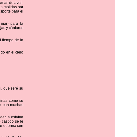
lumas de aves,
as molidas por
sporte para el
 mar) para la
jas y cántaros
 tiempo de la
do en el cielo
í, que seré su
ubinas como su
dió con muchas
dar la estatua
 castigo se le
que duerma con