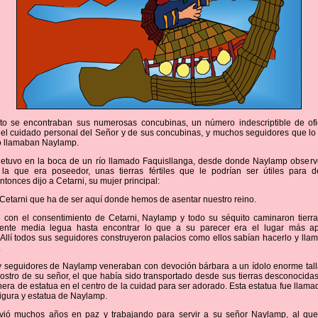
to se encontraban sus numerosas concubinas, un número indescriptible de ofi
el cuidado personal del Señor y de sus concubinas, y muchos seguidores que lo
lo llamaban Naylamp.
detuvo en la boca de un río llamado Faquisllanga, desde donde Naylamp observó
 la que era poseedor, unas tierras fértiles que le podrían ser útiles para de
ntonces dijo a Cetarni, su mujer principal:
Cetarni que ha de ser aquí donde hemos de asentar nuestro reino.
 con el consentimiento de Cetarni, Naylamp y todo su séquito caminaron tierr
nte media legua hasta encontrar lo que a su parecer era el lugar más a
 Allí todos sus seguidores construyeron palacios como ellos sabían hacerlo y lla
.
 y seguidores de Naylamp veneraban con devoción bárbara a un ídolo enorme tal
rostro de su señor, el que había sido transportado desde sus tierras desconocidas
era de estatua en el centro de la cuidad para ser adorado. Esta estatua fue llama
figura y estatua de Naylamp.
ivió muchos años en paz y trabajando para servir a su señor Naylamp, al qu