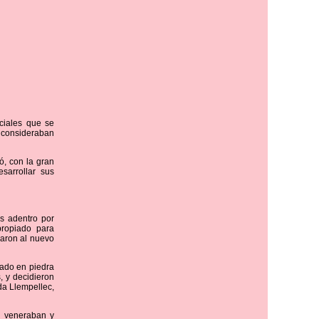
ciales que se
 consideraban
, con la gran
sarrollar sus
as adentro por
propiado para
maron al nuevo
lado en piedra
, y decidieron
da Llempellec,
e veneraban y