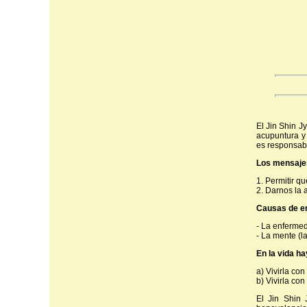
El Jin Shin J
acupuntura y 
es responsabl
Los mensajes
1. Permitir q
2. Darnos la 
Causas de e
- La enfermed
- La mente (l
En la vida h
a) Vivirla con
b) Vivirla co
El Jin Shin 