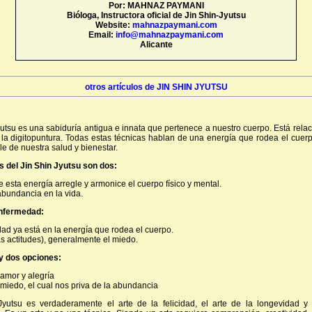
Por: MAHNAZ PAYMANI
Bióloga, Instructora oficial de Jin Shin-Jyutsu
Website:
mahnazpaymani.com
Email:
info@mahnazpaymani.com
Alicante
otros artículos de JIN SHIN JYUTSU
yutsu es una sabiduría antigua e innata que pertenece a nuestro cuerpo. Está rela
la digitopuntura. Todas estas técnicas hablan de una energía que rodea el cuerp
e de nuestra salud y bienestar.
 del Jin Shin Jyutsu son dos:
ue esta energía arregle y armonice el cuerpo físico y mental.
abundancia en la vida.
nfermedad:
ad ya está en la energía que rodea el cuerpo.
as actitudes), generalmente el miedo.
ay dos opciones:
 amor y alegría
n miedo, el cual nos priva de la abundancia
Jyutsu es verdaderamente el arte de la felicidad, el arte de la longevidad y 