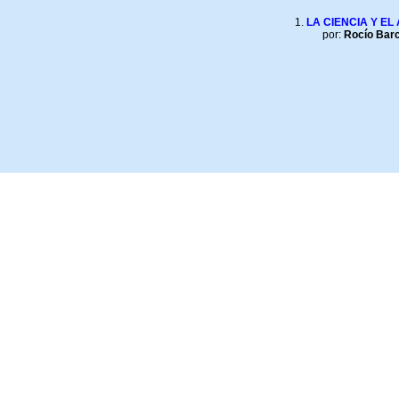
LA CIENCIA Y EL
por:
Rocío Bar