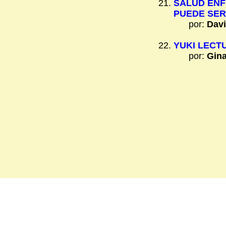
SALUD ENF
PUEDE SER
por:
Davi
YUKI LECT
por:
Gina