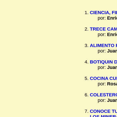
CIENCIA, F
por:
Enri
TRECE CAM
por:
Enri
ALIMENTO 
por:
Jua
BOTIQUIN 
por:
Jua
COCINA CU
por:
Rosa
COLESTERO
por:
Jua
CONOCE TU
LOS MINER