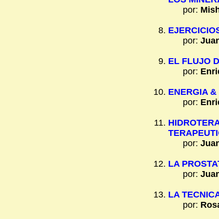
por:
Mis
EJERCICIO
por:
Jua
EL FLUJO 
por:
Enri
ENERGIA &
por:
Enri
HIDROTERA
TERAPEUT
por:
Jua
LA PROSTA
por:
Jua
LA TECNIC
por:
Rosa