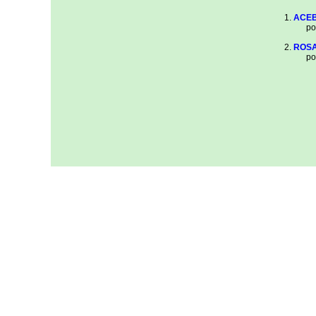
ACEB
por
ROSA
por