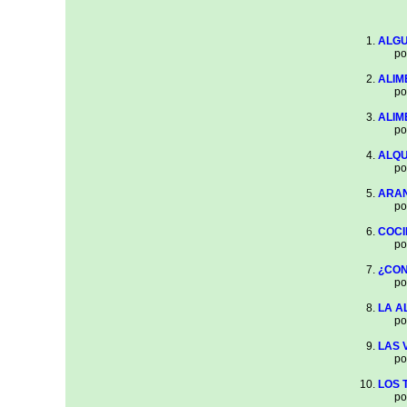
ALGU
por
ALIM
por
ALIM
por
ALQU
por
ARA
por
COCI
por
¿CON
por
LA A
por
LAS 
por
LOS 
por