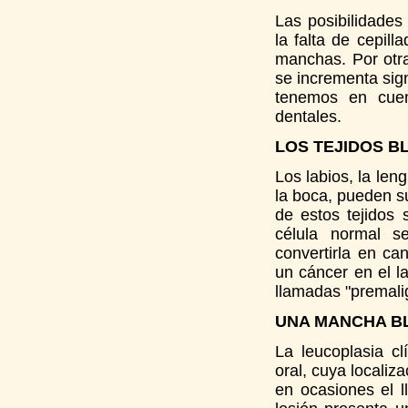
Las posibilidades
la falta de cepill
manchas. Por otra
se incrementa sig
tenemos en cuen
dentales.
LOS TEJIDOS B
Los labios, la len
la boca, pueden su
de estos tejidos
célula normal s
convertirla en ca
un cáncer en el l
llamadas "premali
UNA MANCHA B
La leucoplasia c
oral, cuya localiz
en ocasiones el l