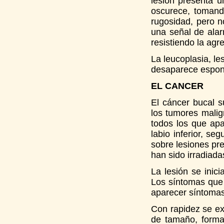
lesión presenta 
oscurece, tomand
rugosidad, pero n
una señal de alar
resistiendo la agr
La leucoplasia, l
desaparece espont
EL CANCER
El cáncer bucal 
los tumores malig
todos los que apa
labio inferior, se
sobre lesiones pr
han sido irradiadas
La lesión se inic
Los síntomas que
aparecer síntomas 
Con rapidez se ext
de tamaño, forma