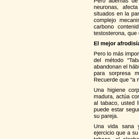
Pero además de t
neuronas, afecta
situados en la pa
complejo mecani
carbono conteni
testosterona, que
El mejor afrodis
Pero lo más impor
del método "Tab
abandonan el hábi
para sorpresa 
Recuerde que "a 
Una higiene corp
madura, actúa com
al tabaco, usted 
puede estar segur
su pareja.
Una vida sana y
ejercicio que a s