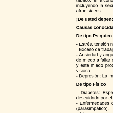
tabaco, el alcoho
incluyendo la sex
afrodisíacos.
¡De usted depen
Causas conocida
De tipo Psíquico
- Estrés, tensión 
- Exceso de trabaj
- Ansiedad y angu
de miedo a fallar
y este miedo pro
vicioso.
- Depresión: La i
De tipo Físico
- Diabetes: Esp
descuidada por el
- Enfermedades d
(parasimpático).