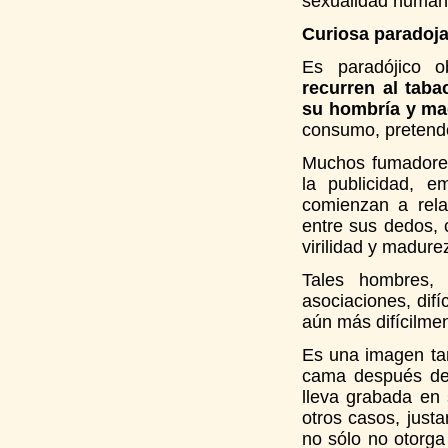
sexualidad human
Curiosa paradoj
Es paradójico o
recurren al taba
su hombría y ma
consumo, pretende 
Muchos fumadores 
la publicidad, e
comienzan a relac
entre sus dedos,
virilidad y madure
Tales hombres,
asociaciones, dif
aún más difícilme
Es una imagen tan
cama después de 
lleva grabada en 
otros casos, just
no sólo no otorg