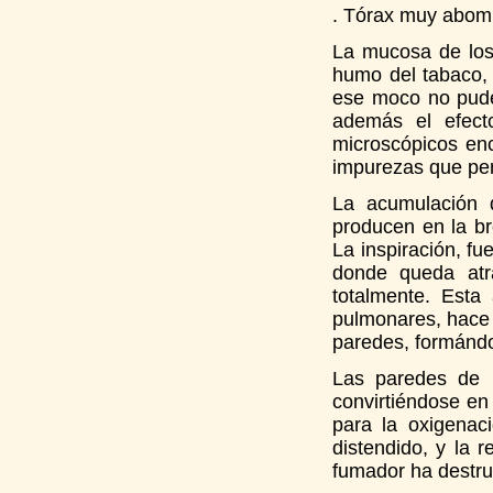
. Tórax muy abomb
La mucosa de los 
humo del tabaco,
ese moco no pude
además el efecto
microscópicos enc
impurezas que pen
La acumulación 
producen en la br
La inspiración, fue
donde queda atr
totalmente. Esta
pulmonares, hace 
paredes, formándo
Las paredes de l
convirtiéndose en
para la oxigena
distendido, y la r
fumador ha destrui