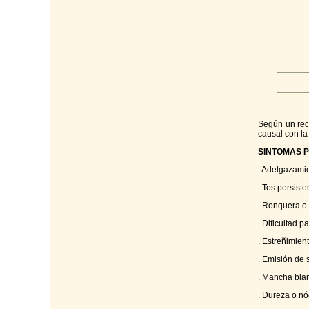
Según un reci
causal con la
SINTOMAS 
. Adelgazamie
. Tos persist
. Ronquera o 
. Dificultad p
. Estreñimien
. Emisión de s
. Mancha blan
. Dureza o nó