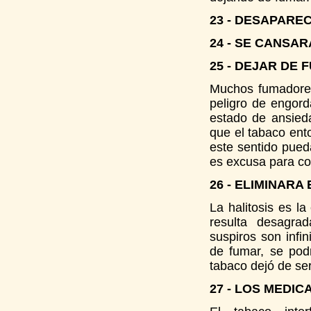
23 - DESAPARE
24 - SE CANSA
25 - DEJAR DE
Muchos fumadores
peligro de engor
estado de ansied
que el tabaco ent
este sentido pued
es excusa para co
26 - ELIMINARA
La halitosis es l
resulta desagra
suspiros son infi
de fumar, se po
tabaco dejó de ser
27 - LOS MEDI