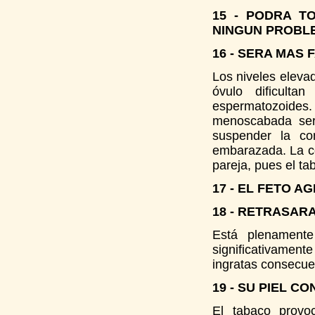
15 - PODRA T
NINGUN PROBL
16 - SERA MAS 
Los niveles elevad
óvulo dificulta
espermatozoides.
menoscabada seri
suspender la co
embarazada. La co
pareja, pues el t
17 - EL FETO 
18 - RETRASAR
Está plenament
significativamente
ingratas consecue
19 - SU PIEL 
El tabaco provo