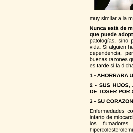
muy similar a la 
Nunca está de má
que puede adopt
patologías, sino
vida. Si alguien h
dependencia, per
buenas razones qu
es tarde si la dic
1 - AHORRARA 
2 - SUS HIJO
DE TOSER POR 
3 - SU CORAZO
Enfermedades com
infarto de miocar
los fumadores.
hipercolesterol