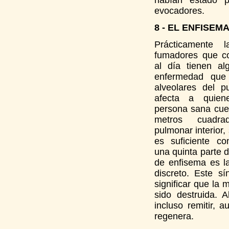
habían estado p
evocadores.
8 - EL ENFISEM
Prácticamente 
fumadores que co
al día tienen a
enfermedad que
alveolares del 
afecta a quie
persona sana cue
metros cuadra
pulmonar interior, 
es suficiente co
una quinta parte d
de enfisema es l
discreto. Este 
significar que la
sido destruida. 
incluso remitir, 
regenera.