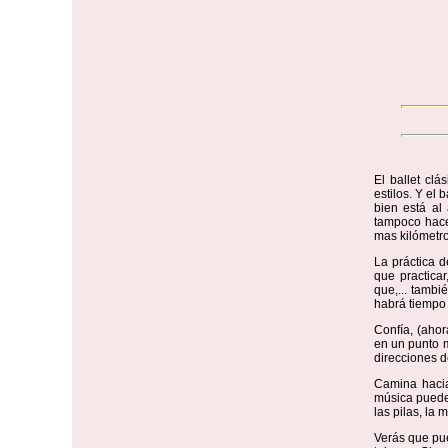
El ballet cl
estilos. Y el b
bien está al
tampoco hace 
mas kilómetro
La práctica d
que practicar
que,... tambi
habrá tiempo 
Confía, (ahor
en un punto m
direcciones de
Camina hacia
música puedes
las pilas, la
Verás que pue