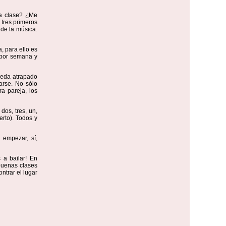
na clase? ¿Me
 tres primeros
de la música.
a, para ello es
s por semana y
ueda atrapado
arse. No sólo
a pareja, los
dos, tres, un,
erto). Todos y
 empezar, sí,
 a bailar! En
buenas clases
ntrar el lugar