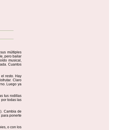
sus múltiples
le, pero bailar
oído musical,
liada. Cuantos
 el resto. Hay
sfrutar. Claro
erno. Luego ya
s tus rodillas
 por todas las
o). Cambia de
k para ponerte
ies, o con los