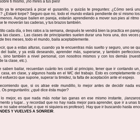
sobre ti mismo, ¡no mires a tus pies!
to ya te empezará a picar el gusanillo, y quizás te preguntes: ¿Cómo será u
? ¿Estaré torpe? Seguro que no, todo el mundo estará pendiente de sí mismo los
 menos. Aunque bailen en pareja, estarán aprendiendo a mover sus pies al ritmo 
e te moverán las caderas, y tus brazos también.
tito cada día, o tres ratos a la semana, después te vendrá bien la practica en parej
a las clases... Las clases de principiantes suelen durar una hora una, dos vece
de tres meses, todo el mundo, baila aceptablemente.
cir, que a estas alturas, cuando ya te encuentras más suelto y seguro, uno se q
 del baile, y ya está deseando, aprender más, superarse, y también perfeccion
n, sino también a nivel personal, con nosotros mismos y con los demás (nuestr
 la clase, etc.).
 saben bailar, recuerdan cuánto les costó al principio, tener que ir contando un, 
en casa, en clase, y algunos hasta en el WC del trabajo. Esto es completamente ci
l esfuerzo que supone, superar la timidez, la falta de aceptación ante el espejo.
ecomiendo que, si os atrae este mundillo, lo mejor antes de decidir nada es
. Os preguntaréis: ¿qué dice ésta mujer?
lo mejor, es que nada más notar las ganas en ese mismo instante, ¡lanzaros
mento y lugar... y recordad que no hay nada mejor para aprender, que ir a unas 
e no sabe enseñar, o que ni siquiera es profesor). Hay que ir buscando hasta enco
NDES Y VUELVES A SONREIR
.