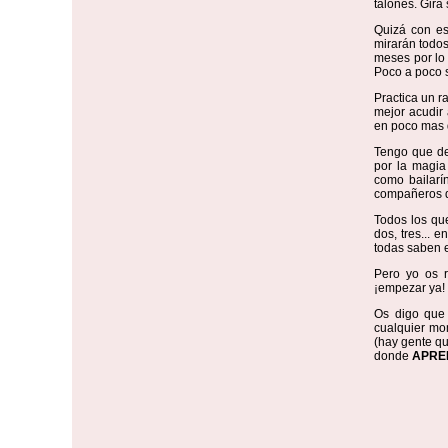
talones. Gira 
Quizá con es
mirarán todos
meses por lo
Poco a poco s
Practica un ra
mejor acudir 
en poco mas 
Tengo que de
por la magia
como bailarí
compañeros de
Todos los que
dos, tres... 
todas saben e
Pero yo os r
¡empezar ya! 
Os digo que 
cualquier mo
(hay gente qu
donde
APRE