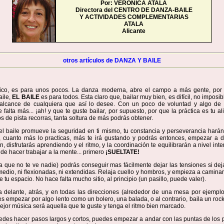
Por: VERONICA ATALA
Directora del CENTRO DE DANZA-BAILE
Y ACTIVIDADES COMPLEMENTARIAS
ATALA
Alicante
otros artículos de DANZA Y BAILE
ásico, es para unos pocos. La danza moderna, abre el campo a más gente, por 
aile,
EL BAILE
es para todos. Esta claro que, bailar muy bien, es difícil, no imposib
 alcance de cualquiera que así lo desee. Con un poco de voluntad y algo de 
falta más... ¡ah! y que te guste bailar, por supuesto, por que la práctica es tu a
s de pista recorras, tanta soltura de más podrás obtener.
el baile promueve la seguridad en ti mismo, tu constancia y perseverancia harán
, cuanto más lo practicas, más te irá gustando y podrás entonces, empezar a di
én, disfrutarás aprendiendo y el ritmo, y la coordinación te equilibrarán a nivel int
de hacer trabajar a la mente... primero
¡SUELTATE!
a que no te ve nadie) podrás conseguir mas fácilmente dejar las tensiones si deja
edio, ni flexionadas, ni extendidas. Relaja cuello y hombros, y empieza a caminar
 tu espacio. No hace falta mucho sitio, al principio (un pasillo, puede valer).
 delante, atrás, y en todas las direcciones (alrededor de una mesa por ejempl
 empezar por algo lento como un bolero, una balada, o al contrario, baila un roc
 mejor música será aquella que te guste y tenga el ritmo bien marcado.
des hacer pasos largos y cortos, puedes empezar a andar con las puntas de los p