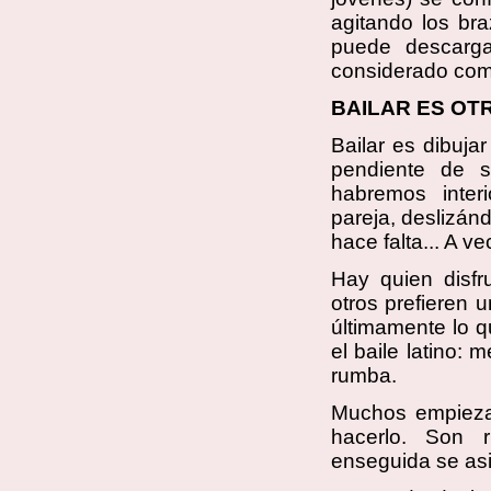
agitando los br
puede descarga
considerado como
BAILAR ES OT
Bailar es dibujar
pendiente de 
habremos inter
pareja, deslizán
hace falta... A ve
Hay quien disfr
otros prefieren 
últimamente lo q
el baile latino:
rumba.
Muchos empiezan
hacerlo. Son r
enseguida se asi