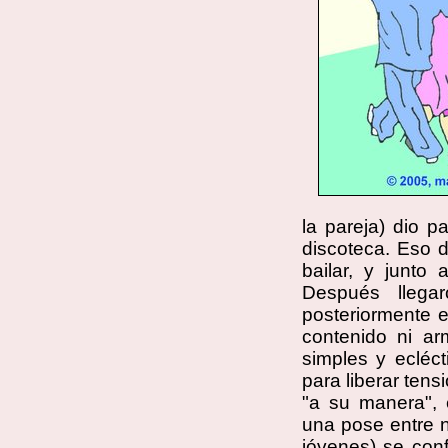
la pareja) dio p
discoteca. Eso 
bailar, y junto
Después llega
posteriormente el
contenido ni a
simples y ecléc
para liberar ten
"a su manera",
una pose entre n
jóvenes) se conf