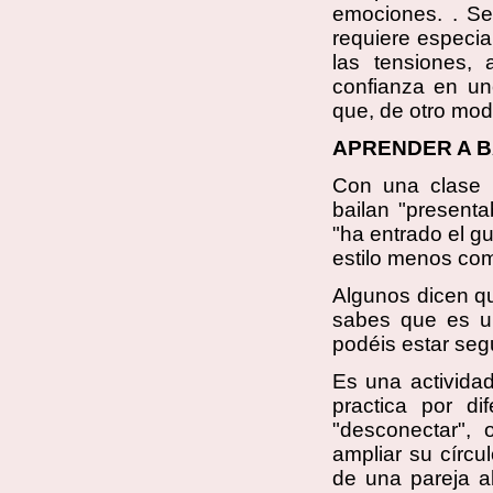
emociones. . Se
requiere especia
las tensiones,
confianza en un
que, de otro mod
APRENDER A B
Con una clase 
bailan "present
"ha entrado el gu
estilo menos co
Algunos dicen q
sabes que es un
podéis estar seg
Es una activida
practica por d
"desconectar", 
ampliar su círcu
de una pareja a