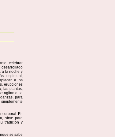
rse, celebrar
a desarrollado
ara la noche y
 espiritual,
 aplacan a los
s, erupciones
a, las plantas,
se agitan o se
 danzas, para
 o simplemente
e corporal. En
a, sirve para
u tradición y
aunque se sabe