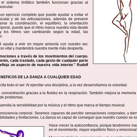
el sistema linfático también funcionan gracias al
uscular.
un ejercicio completo que puede ayudar a evitar el
scular y de las articulaciones, además de prevenir
orar la coordinación, el equilibrio, la orientación
mporal, puesto que el ritmo marca nuestra vida desde
o y los ritmos van cambiando según la edad, las
c.
ad ayuda a vivir en mayor armonía con nuestro ser,
so vital y mantendrá nuestra mente más despierta.
mociones a través de los movimientos del cuerpo.
nto, cada traslado, cada gesto de cualquier parte
efleja un aspecto de nuestra vida interior." Rudolf
NEFICOS DE LA DANZA A CUALQUIER EDAD
ita todo el ser: Al ejercitar una disciplina, a la vez desarrollamos la voluntad.
 concentración gracias a la fluidez en la respiración. También mejora la memoria 
 de problemas.
arrolla la sensibilidad por la música y el ritmo que marca el tiempo musical.
onsciencia corporal. Seremos capaces de percibir sensaciones corporales, y dar
bilidades y limitaciones. La danza es capaz de conseguir que nuestro cuerpo se e
Hace crecer la autoconfianza, porque tendremos ma
en el movimiento, mayor equilibrio físico y emocional