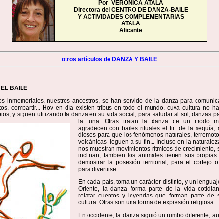
Por: VERONICA ATALA
Directora del CENTRO DE DANZA-BAILE
Y ACTIVIDADES COMPLEMENTARIAS
ATALA
Alicante
otros artículos de DANZA Y BAILE
 EL BAILE
s inmemoriales, nuestros ancestros, se han servido de la danza para comunica
os, compartir... Hoy en día existen tribus en todo el mundo, cuya cultura no h
s, y siguen utilizando la danza en su vida social, para saludar al sol, danzas p
la luna.
Otras tratan la danza de un modo más
agradecen con bailes rituales el fin de la sequía,
dioses para que los fenómenos naturales, terremoto
volcánicas lleguen a su fin... Incluso en la naturalez
nos muestran movimientos rítmicos de crecimiento, 
inclinan, también los animales tienen sus propias
demostrar la posesión territorial, para el cortejo
para divertirse.
En cada país, toma un carácter distinto, y un lenguaj
Oriente, la danza forma parte de la vida cotidian
relatar cuentos y leyendas que forman parte de s
cultura. Otras son una forma de expresión religiosa.
En occidente, la danza siguió un rumbo diferente, 