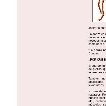
aspirar a ent
La danza es 
no importa el
nosotros mis
como para el 
"La danza no
Duncan.
¿POR QUE B
El cuerpo hu
de piezas, q
inherentes a 
También nos
acuclillarse
levantarnos.
No nos deber
naturales. Pe
nuestra postu
etc., contri
músculos se 