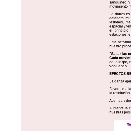
sanguíneo y 
movimiento m
La danza es 
deterioro mu
lesiones, mej
espacial y te
el principi
estaciones, et
Esta activid
nuestro proce
"Sacar las e
Cada movimie
del cuerpo, r
von Laban.
EFECTOS BE
La danza ejerc
Favorece a la
la resolución
Acentúa y des
Aumenta la c
nuestras posi