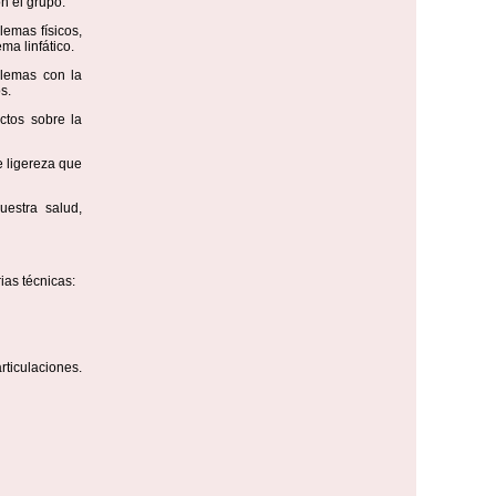
n el grupo.
lemas físicos,
ma linfático.
blemas con la
s.
ctos sobre la
e ligereza que
uestra salud,
ias técnicas:
rticulaciones.