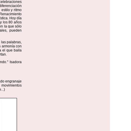
celebraciones
iferenciación
estilo y ritmo
 Renacimiento
tica. Hoy día
 y los 80 años
en la que sólo
rales, pueden
las palabras,
en armonía con
 el que baila
rtan.
ndo." Isadora
ado engranaje
s movimientos
...)