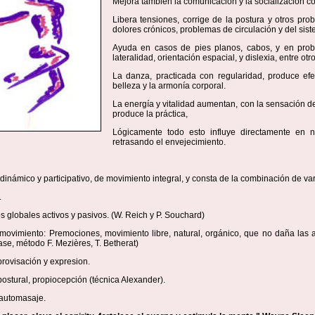
Mejora también la comunicación y la socialización co
Libera tensiones, corrige de la postura y otros prob
dolores crónicos, problemas de circulación y del siste
Ayuda en casos de pies planos, cabos, y en pro
lateralidad, orientación espacial, y dislexia, entre otro
La danza, practicada con regularidad, produce efe
belleza y la armonía corporal.
La energía y vitalidad aumentan, con la sensación d
produce la práctica,
Lógicamente todo esto influye directamente en n
retrasando el envejecimiento.
dinámico y participativo, de movimiento integral, y consta de la combinación de var
.
os globales activos y pasivos. (W. Reich y P. Souchard)
 movimiento: Premociones, movimiento libre, natural, orgánico, que no daña las a
ase, método F. Mezières, T. Betherat)
mprovisación y expresion.
postural, propiocepción (técnica Alexander).
 automasaje.