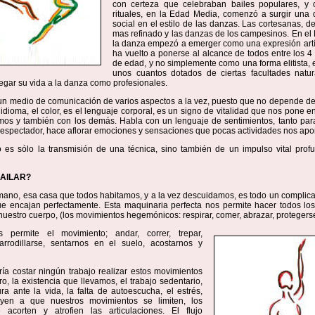
con certeza que celebraban bailes populares, y 
rituales, en la Edad Media, comenzó a surgir una d
social en el estilo de las danzas. Las cortesanas, de 
mas refinado y las danzas de los campesinos. En el
la danza empezó a emerger como una expresión artís
ha vuelto a ponerse al alcance de todos entre los 4
de edad, y no simplemente como una forma elitista, 
unos cuantos dotados de ciertas facultades natu
regar su vida a la danza como profesionales.
un medio de comunicación de varios aspectos a la vez, puesto que no depende de 
 idioma, el color, es el lenguaje corporal, es un signo de vitalidad que nos pone 
mos y también con los demás. Habla con un lenguaje de sentimientos, tanto para
espectador, hace aflorar emociones y sensaciones que pocas actividades nos apo
 es sólo la transmisión de una técnica, sino también de un impulso vital profu
AILAR?
mano, esa casa que todos habitamos, y a la vez descuidamos, es todo un complic
ue encajan perfectamente. Esta maquinaria perfecta nos permite hacer todos lo
nuestro cuerpo, (los movimientos hegemónicos: respirar, comer, abrazar, protegerse
 permite el movimiento; andar, correr, trepar,
, arrodillarse, sentarnos en el suelo, acostarnos y
ía costar ningún trabajo realizar estos movimientos
ro, la existencia que llevamos, el trabajo sedentario,
ra ante la vida, la falta de autoescucha, el estrés,
buyen a que nuestros movimientos se limiten, los
acorten y atrofien las articulaciones. El flujo