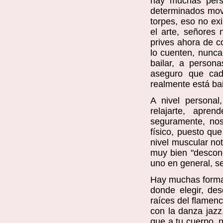
hay muchas pers
determinados movi
torpes, eso no ex
el arte, señores
prives ahora de co
lo cuenten, nunc
bailar, a perso
aseguro que cad
realmente está ba
A nivel personal
relajarte, apre
seguramente, nos
físico, puesto que
nivel muscular not
muy bien "descone
uno en general, se
Hay muchas forma
donde elegir, des
raíces del flamenc
con la danza jazz
que a tu cuerpo, 