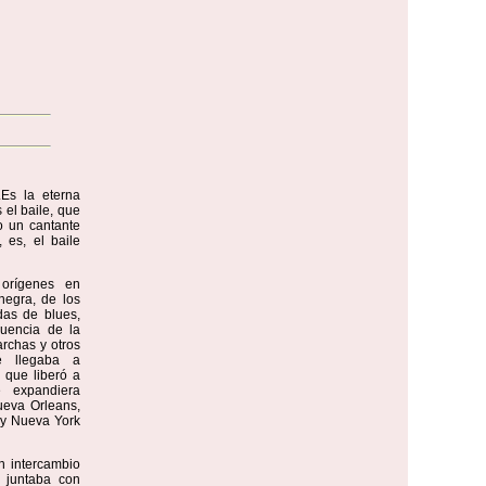
Es la eterna
 el baile, que
o un cantante
 es, el baile
 orígenes en
negra, de los
das de blues,
luencia de la
rchas y otros
e llegaba a
, que liberó a
e expandiera
ueva Orleans,
 y Nueva York
n intercambio
e juntaba con