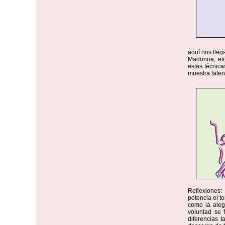
aquí nos lleg
Madonna, etc
estas técnica
muestra laten
Reflexiones:
potencia el t
como la alegr
voluntad se 
diferencias t