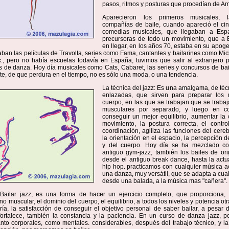
pasos, ritmos y posturas que procedían de Am
Aparecieron los primeros musicales, 
compañías de baile, cuando apareció el cin
comedias musicales, que llegaban a Esp
precursoras de todo un movimiento, que a 
en llegar, en los años 70, estaba en su apo
aban las películas de Travolta, series como Fama, cantantes y bailarines como Mi
., pero no había escuelas todavía en España, tuvimos que salir al extranjero 
s de danza. Hoy día musicales como Cats, Cabaret, las series y concursos de bail
te, de que perdura en el tiempo, no es sólo una moda, o una tendencia.
La técnica del jazz: Es una amalgama, de téc
enlazadas, que sirven para preparar los 
cuerpo, en las que se trabajan que se traba
musculares por separado, y luego en co
conseguir un mejor equilibrio, aumentar la
movimiento, la postura correcta, el control
coordinación, agiliza las funciones del cereb
la orientación en el espacio, la percepción 
y del cuerpo. Hoy día se ha mezclado con
antiguo gym-jazz, también los bailes de ori
desde el antiguo break dance, hasta la actu
hip hop. practicamos con cualquier música a
una danza, muy versátil, que se adapta a cua
desde una balada, a la música mas "cañera".
 Bailar jazz, es una forma de hacer un ejercicio completo, que proporciona, fl
ono muscular, el dominio del cuerpo, el equilibrio, a todos los niveles y potencia ot
ía, la satisfacción de conseguir el objetivo personal de saber bailar, a pesar 
fortalece, también la constancia y la paciencia. En un curso de danza jazz, 
anto corporales, como mentales. considerables, después del trabajo técnico, y l