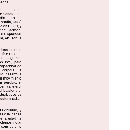
érica.
las primeras
e sonoro, las
aña eran las
España, tardó
geo en EEUU, y
chael Jackson,
para aprender
e, etc. son la
nicas de baile
músculos del
jan los grupos
njunto, para
 capacidad de
 corporal, la
ro, desarrolla
del movimiento
 aeróbic, el
gen callejero,
al batuka y el
ctual, pues es
lquier música,
exibilidad, y
ras cualidades
de la edad, la
podemos notar
a consiguiente