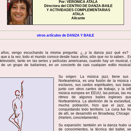
Por: VERONICA ATALA
Directora del CENTRO DE DANZA-BAILE
Y ACTIVIDADES COMPLEMENTARIAS
ATALA
Alicante
otros artículos de DANZA Y BAILE
años, vengo escuchando la misma pregunta: ¿...y la danza jazz qué es? .
que a la vez, todo el mundo conoce desde hace años, sólo que no lo saben... Es
televisión, tanto en las series y películas americanas, cuando hay un musical, 
e un grupo de bailarines, en un concierto de casi cualquier estilo musical,
Su origen: La música jazz, tiene sus
Norteamérica, es una fusión de la música 
esclavos, sus cantos espirituales, sus bala
junto con otros cantos de trabajo, y la inf
música europea en EEUU, las polcas, las ma
ritmos de algunos bailes ingleses qu
Norteamérica. La abolición de la esclavitud
mucha población, hizo que el jazz, s
conquistando todo territorio. La cuna fue N
de allí, se desarrolló en Broadway, Chicago
(Harlem, concretamente).
Su expansión: también en la danza hubo u
de conocimientos, la técnica del ballet, s