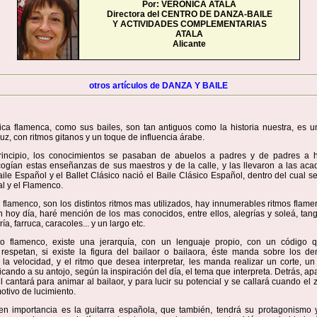
Por: VERONICA ATALA
Directora del CENTRO DE DANZA-BAILE
Y ACTIVIDADES COMPLEMENTARIAS
ATALA
Alicante
otros artículos de DANZA Y BAILE
ica flamenca, como sus bailes, son tan antiguos como la historia nuestra, es 
luz, con ritmos gitanos y un toque de influencia árabe.
incipio, los conocimientos se pasaban de abuelos a padres y de padres a h
cogían estas enseñanzas de sus maestros y de la calle, y las llevaron a las ac
ile Español y el Ballet Clásico nació el Baile Clásico Español, dentro del cual s
l y el Flamenco.
 flamenco, son los distintos ritmos mas utilizados, hay innumerables ritmos flam
 hoy día, haré mención de los mas conocidos, entre ellos, alegrías y soleá, tang
ría, farruca, caracoles... y un largo etc.
o flamenco, existe una jerarquía, con un lenguaje propio, con un código q
s respetan, si existe la figura del bailaor o bailaora, éste manda sobre los d
 la velocidad, y el ritmo que desea interpretar, les manda realizar un corte, u
icando a su antojo, según la inspiración del día, el tema que interpreta. Detrás, ap
él cantará para animar al bailaor, y para lucir su potencial y se callará cuando el
motivo de lucimiento.
 en importancia es la guitarra española, que también, tendrá su protagonismo 