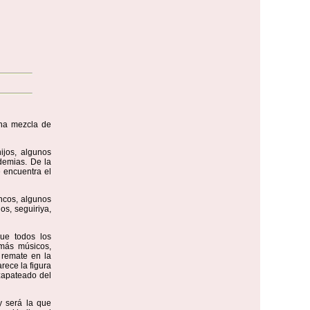
una mezcla de
ijos, algunos
ademias. De la
e encuentra el
encos, algunos
os, seguiriya,
ue todos los
emás músicos,
n remate en la
arece la figura
 zapateado del
y será la que