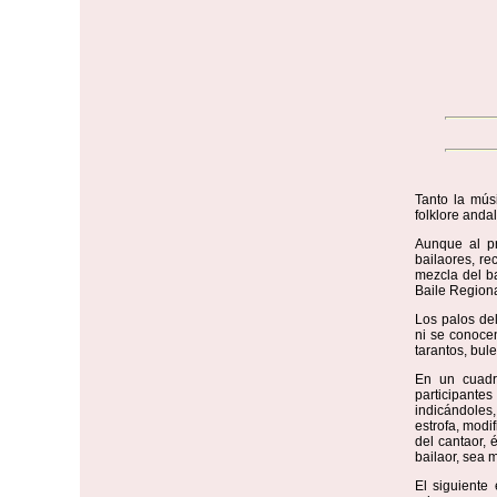
Tanto la mús
folklore anda
Aunque al pr
bailaores, re
mezcla del ba
Baile Regiona
Los palos del
ni se conocen
tarantos, bule
En un cuadr
participante
indicándoles,
estrofa, modif
del cantaor, 
bailaor, sea 
El siguiente