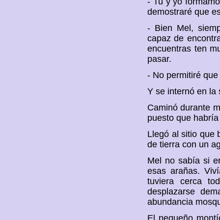
- Tu y yo formamos
demostraré que es
- Bien Mel, siem
capaz de encontrar
encuentras ten m
pasar.
- No permitiré que
Y se internó en la 
Caminó durante me
puesto que habría
Llegó al sitio que
de tierra con un ag
Mel no sabía si er
esas arañas. Viv
tuviera cerca to
desplazarse dema
abundancia mosquit
El pequeño montíc