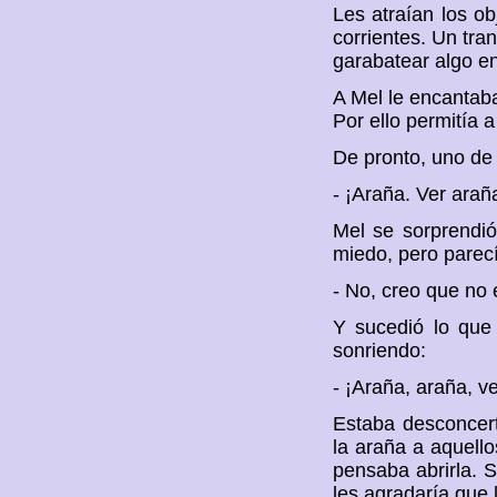
Les atraían los o
corrientes. Un tran
garabatear algo e
A Mel le encantaba
Por ello permitía 
De pronto, uno de 
- ¡Araña. Ver arañ
Mel se sorprendió
miedo, pero parecí
- No, creo que no 
Y sucedió lo que
sonriendo:
- ¡Araña, araña, v
Estaba desconcert
la araña a aquello
pensaba abrirla.
les agradaría que l