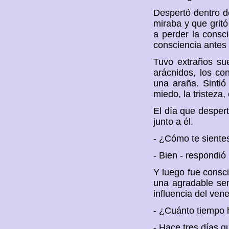
Despertó dentro d
miraba y que grit
a perder la consc
consciencia antes 
Tuvo extraños sue
arácnidos, los con
una araña. Sintió
miedo, la tristeza, 
El día que desper
junto a él.
- ¿Cómo te siente
- Bien - respondió
Y luego fue consc
una agradable sen
influencia del ven
- ¿Cuánto tiempo 
- Hace tres días q