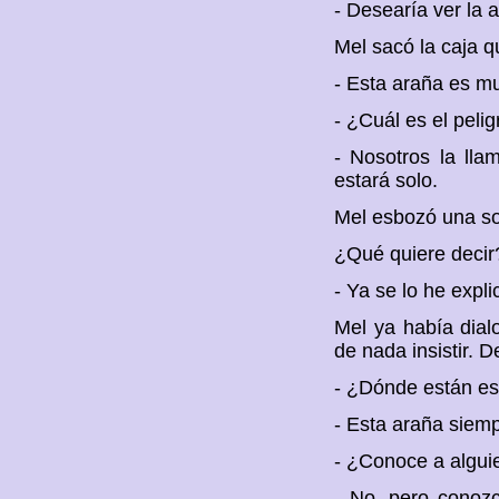
- Desearía ver la a
Mel sacó la caja q
- Esta araña es muy
- ¿Cuál es el pel
- Nosotros la lla
estará solo.
Mel esbozó una so
¿Qué quiere decir
- Ya se lo he expli
Mel ya había dial
de nada insistir. 
- ¿Dónde están e
- Esta araña siemp
- ¿Conoce a algui
- No, pero conozc