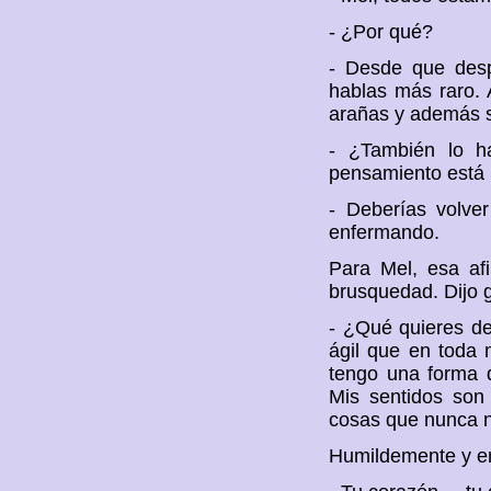
- ¿Por qué?
- Desde que desp
hablas más raro.
arañas y además s
- ¿También lo h
pensamiento está l
- Deberías volve
enfermando.
Para Mel, esa af
brusquedad. Dijo g
- ¿Qué quieres d
ágil que en toda 
tengo una forma d
Mis sentidos son 
cosas que nunca n
Humildemente y e