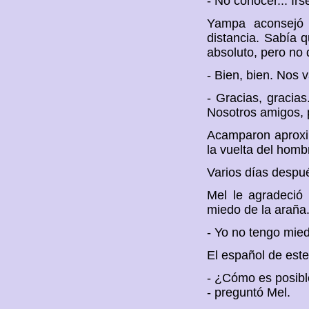
- No conocer... Irse
Yampa aconsejó 
distancia. Sabía 
absoluto, pero no
- Bien, bien. Nos 
- Gracias, gracias
Nosotros amigos, p
Acamparon aproxim
la vuelta del homb
Varios días despu
Mel le agradeció l
miedo de la araña
- Yo no tengo miedo
El español de est
- ¿Cómo es posibl
- preguntó Mel.