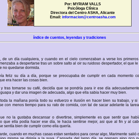
Por: MYRIAM VALLS
Psicóloga Clínica
Directora del Centro ASHA, Alicante
Email:
informacion@centroasha.com
índice de cuentos, leyendas y tradiciones
, de un día cualquiera, y cuando en el cielo comenzaban a verse los primeros 
enzaba a despertarse tras un sobre salto al oir su ruidoso despertador, el que le
de no quedarse dormida.
vía feliz su día a día, porque se preocupaba de cumplir en cada momento co
ue era hacer las cosas bien.
 y tras tomarse su café, decidía que se pondría para ir ese día adecuadamente
e guapa y dar una imagen de adecuada, algo que ella sabia hacer muy bien.
 toda la mañana ponía todo su esfuerzo e ilusión en hacer bien su trabajo, y si
e con menos tiempo para su rato de comida, con tal de sacar adelante la tarea
ue no la gustaba descansar o divertirse, simplemente es que sentir que habí
 que ella podía hacer ese día, le hacia sentirse mejor, asi que al fin y al cab
se sentía bien de cumplir como ella quería.
a tarde, cuando en muchas casas estan sentados para cenar algo, Marimente salió d
igo misma se dirigía a la suya. Cansada del largo día, se preparo algo rico p