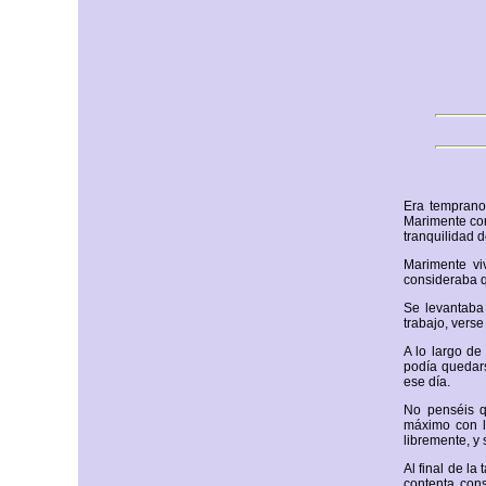
Era temprano
Marimente com
tranquilidad 
Marimente vi
consideraba q
Se levantaba
trabajo, vers
A lo largo de
podía quedars
ese día.
No penséis q
máximo con lo
libremente, y 
Al final de l
contenta cons