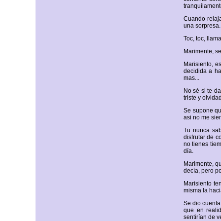
tranquilament
Cuando relaja
una sorpresa. 
Toc, toc, llam
Marimente, se
Marisiento, 
decidida a ha
mas...
No sé si te d
triste y olvida
Se supone qu
asi no me sien
Tu nunca sab
disfrutar de 
no tienes tie
día.
Marimente, que
decía, pero p
Marisiento te
misma la haci
Se dio cuenta
que en reali
sentirían de v