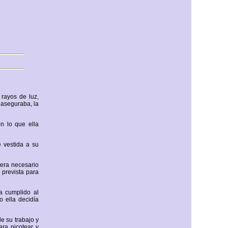
rayos de luz,
 aseguraba, la
n lo que ella
 vestida a su
 era necesario
 prevista para
a cumplido al
o ella decidía
e su trabajo y
ara picotear y