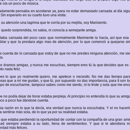
e oía un poco de música.
damente pensaba en acostarse ya, para no estar demasiado cansada al día sigui
Sin esperarlo en su cuarto tuvo una visita:
a su atención una lagrima que le corría por su mejilla, soy Marisiento.
 quedo sorprendida, no sabia, ni conocía a semejante amiga.
estaba cansada del poco caso que normalmente Marimente la hacia, así que esa
blar y que la prestara algo mas de atención, por lo que comenzó a quejarse s
as cuenta de lo cansada que estoy de que no me prestes ninguna atención, me sien
da.
e éramos amigas, y nunca me escuchas, siempre eres tú la que decides que es m
to nada feliz.
es lo que yo realmente quiero, me apetece o necesito. No me das tiempo par
cosas que a mí me gustan, y que tú, por supuesto no das importancia, para ti son t
mpo de escucharme, tampoco sabes como me siento, ni lo triste y sola que me encu
 no podía dejar de llorar estaba perpleja. Al principio no entendía lo que su amig
oco a poco fue dándose cuenta.
nia razón en lo que la decía, era verdad que nunca la escuchaba. Y el no hacerlo
a sentirse más sola, de lo que ya por su realidad estaba.
 que estaba perdiendo la oportunidad de contar con la compañía de una gran am
dad siempre estaba a su lado, llena de sentimientos. Y que si le atendiera 
erdad más felices.