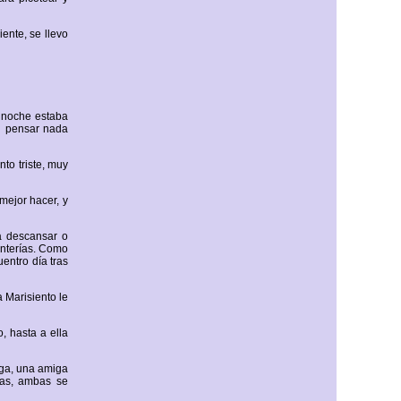
ente, se llevo
 noche estaba
in pensar nada
to triste, muy
ejor hacer, y
a descansar o
onterías. Como
entro día tras
a Marisiento le
, hasta a ella
iga, una amiga
mas, ambas se