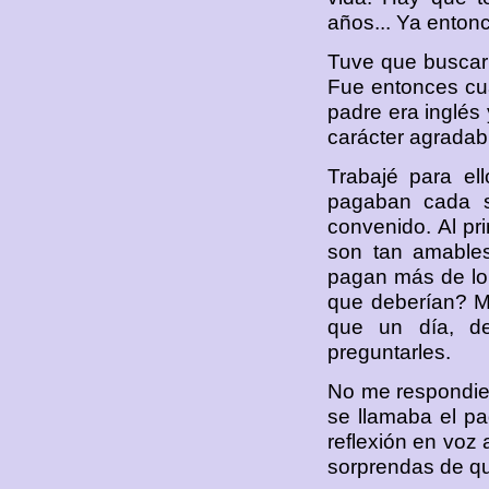
años... Ya enton
Tuve que buscar t
Fue entonces cua
padre era inglés 
carácter agradab
Trabajé para el
pagaban cada s
convenido. Al pr
son tan amable
pagan más de lo 
que deberían? M
que un día, d
preguntarles.
No me respondier
se llamaba el p
reflexión en voz 
sorprendas de qu