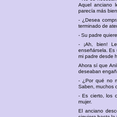
Aquel anciano l
parecía más bien
- ¿Desea compra
terminado de ate
- Su padre quier
- ¡Ah, bien! L
enseñársela. Es 
mi padre desde h
Ahora sí que Ani
deseaban engaña
- ¿Por qué no m
Saben, muchos oc
- Es cierto, los
mujer.
El anciano desco
siguiera hasta la 