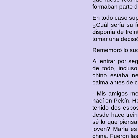
formaban parte d
En todo caso sup
¿Cuál sería su f
disponía de trein
tomar una decisió
Rememoró lo suce
Al entrar por se
de todo, inclus
chino estaba ne
calma antes de co
- Mis amigos me
nací en Pekín. He
tenido dos espo
desde hace treint
sé lo que piensa
joven? María es
china. Fueron la