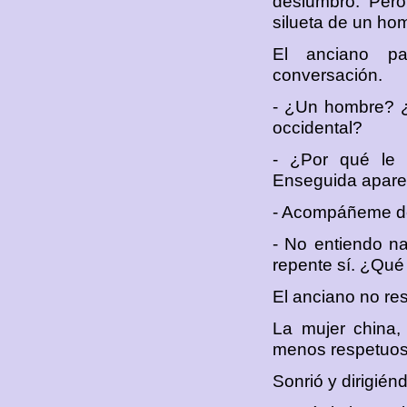
deslumbró. Pero
silueta de un ho
El anciano par
conversación.
- ¿Un hombre? ¿
occidental?
- ¿Por qué le i
Enseguida aparec
- Acompáñeme de 
- No entiendo n
repente sí. ¿Qu
El anciano no re
La mujer china,
menos respetuoso
Sonrió y dirigién