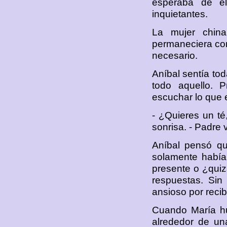
esperaba de él
inquietantes.
La mujer china
permaneciera con 
necesario.
Aníbal sentía to
todo aquello. P
escuchar lo que e
- ¿Quieres un té
sonrisa. - Padre v
Aníbal pensó qu
solamente había
presente o ¿quiz
respuestas. Sin
ansioso por recib
Cuando María hub
alrededor de un