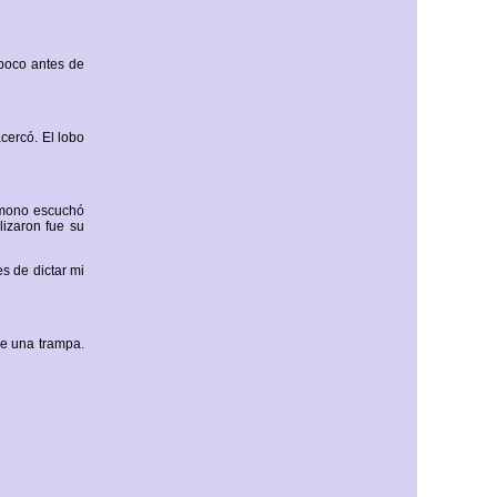
 poco antes de
cercó. El lobo
l mono escuchó
lizaron fue su
s de dictar mi
de una trampa.