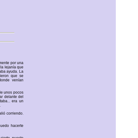
amente por una
la lejanía que
taba ayuda. La
cieron que se
 donde venían
 de unos pocos
ar delante del
aba... era un
.
lió corriendo.
uedo hacerte