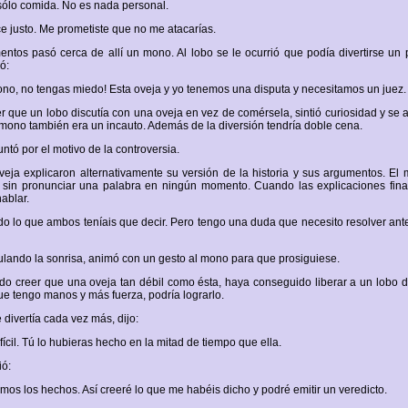
sólo comida. No es nada personal.
e justo. Me prometiste que no me atacarías.
tos pasó cerca de allí un mono. Al lobo se le ocurrió que podía divertirse un
ó:
ono, no tengas miedo! Esta oveja y yo tenemos una disputa y necesitamos un juez.
er que un lobo discutía con una oveja en vez de comérsela, sintió curiosidad y se a
mono también era un incauto. Además de la diversión tendría doble cena.
ntó por el motivo de la controversia.
oveja explicaron alternativamente su versión de la historia y sus argumentos. E
 sin pronunciar una palabra en ningún momento. Cuando las explicaciones fina
ablar.
o lo que ambos teníais que decir. Pero tengo una duda que necesito resolver ante
mulando la sonrisa, animó con un gesto al mono para que prosiguiese.
do creer que una oveja tan débil como ésta, haya conseguido liberar a un lobo 
que tengo manos y más fuerza, podría lograrlo.
 divertía cada vez más, dijo:
ifícil. Tú lo hubieras hecho en la mitad de tiempo que ella.
ió:
mos los hechos. Así creeré lo que me habéis dicho y podré emitir un veredicto.