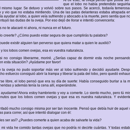
Al oír esto, la oveja pensó que podía ser 
que el lobo no había pretendido seguirl
l mismo lugar. Se detuvo y volvió sobre sus pasos. Se acercó, todavía temeros
o y vio que no estaba mintiendo. Una de las patas delanteras estaba atrapada e
ía ayudar al lobo, a quien veía sufriendo y abocado a la muerte, pero sentía que no
 intuyó las dudas de la oveja. Por eso dejó de llorar e intentó convencerla:
 no te atacaré ni ahora, ni nunca en el futuro.
o creerte? ¿Cómo puedo estar segura de que cumplirás tu palabra?
puede existir alguien tan perverso que quiera matar a quien le auxilió?
o y los lobos comen ovejas, esa es vuestra naturaleza.
si no consigo liberarme, moriré. ¿Serías capaz de dormir esta noche pensan
 esta situación? ¡Ayúdame por favor!
 la oveja no pudo soportar más ver al lobo sufriendo y decidió ayudarle. Des
ho esfuerzo consiguió abrir la trampa y liberar la pata del lobo, pero quedó exhaus
e libre, el lobo pensó que era su día de suerte: Había conseguido burlar a la m
heridas y además tenía la cena allí, esperándole.
r ayudarme! Ahora estoy hambriento y voy a comerte. Lo siento mucho, pero tú m
nutos que los lobos comen ovejas y que esa es nuestra naturaleza. Y evident
nfadó mucho consigo misma por ser tan inocente. Pensó que debía huir de aquel
as para correr, así que intentó dialogar con él:
s ser así? ¿Puedes comerte a quien acaba de salvarte la vida?
de mi vida he comido tantas ovejas que no podría ni decirte cuántas. Y todas estab