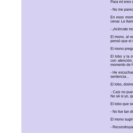
Para mí eres 
- No me parec
En esos momen
cenar. Le llam
- ¡Acércate m
El mono, al v
pensó que el 
El mono pregu
El lobo y la 
con atención,
momento de h
- He escuchad
sentencia...
El lobo, disi
- Casi no pue
No sé si yo, 
El lobo que se
- No fue tan d
El mono sugir
- Reconstruya