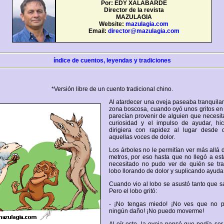
Por: EDY XALABARDE
Director de la revista
MAZULAGIA
Website:
mazulagia.com
Email:
director@mazulagia.com
índice de cuentos, leyendas y tradiciones
*Versión libre de un cuento tradicional chino.
Al atardecer una oveja paseaba tranquil
zona boscosa, cuando oyó unos gritos en 
parecían provenir de alguien que necesi
curiosidad y el impulso de ayudar, hi
dirigiera con rapidez al lugar desde
aquellas voces de dolor.
Los árboles no le permitían ver más allá
metros, por eso hasta que no llegó a est
necesitado no pudo ver de quién se trat
lobo llorando de dolor y suplicando ayuda
Cuando vio al lobo se asustó tanto que sa
Pero el lobo gritó:
- ¡No tengas miedo! ¡No ves que no p
ningún daño! ¡No puedo moverme!