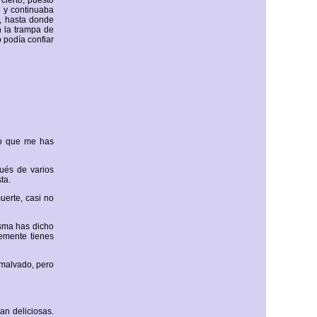
cierto, puesto
a y continuaba
a, hasta donde
n la trampa de
 podía confiar
do que me has
pués de varios
ta.
uerte, casi no
isma has dicho
emente tienes
 malvado, pero
an deliciosas.