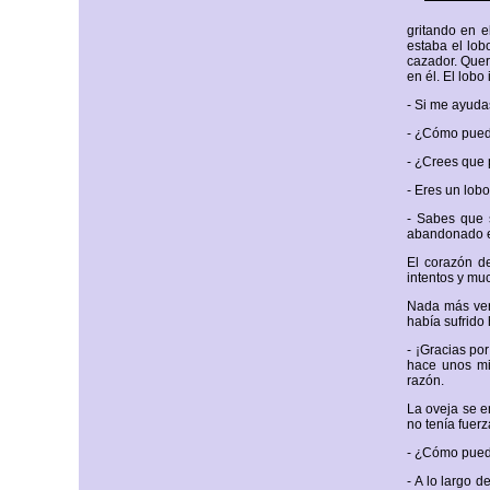
gritando en e
estaba el lob
cazador. Quer
en él. El lobo
- Si me ayudas
- ¿Cómo pued
- ¿Crees que 
- Eres un lob
- Sabes que 
abandonado en
El corazón de
intentos y muc
Nada más vers
había sufrido 
- ¡Gracias po
hace unos mi
razón.
La oveja se e
no tenía fuerz
- ¿Cómo puede
- A lo largo 