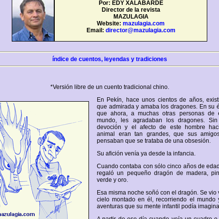
Por: EDY XALABARDE
Director de la revista
MAZULAGIA
Website:
mazulagia.com
Email:
director@mazulagia.com
índice de cuentos, leyendas y tradiciones
*Versión libre de un cuento tradicional chino.
En Pekín, hace unos cientos de años, exis
que admirada y amaba los dragones. En su é
que ahora, a muchas otras personas de 
mundo, les agradaban los dragones. Sin
devoción y el afecto de este hombre hac
animal eran tan grandes, que sus amigos
pensaban que se trataba de una obsesión.
Su afición venía ya desde la infancia.
Cuando contaba con sólo cinco años de edad
regaló un pequeño dragón de madera, pin
verde y oro.
Esa misma noche soñó con el dragón. Se vio 
cielo montado en él, recorriendo el mundo 
aventuras que su mente infantil podía imagina