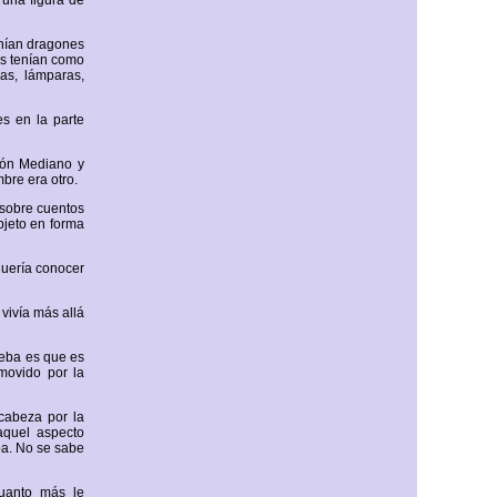
 una figura de
enían dragones
es tenían como
ras, lámparas,
s en la parte
gón Mediano y
bre era otro.
 sobre cuentos
bjeto en forma
quería conocer
vivía más allá
ueba es que es
movido por la
cabeza por la
aquel aspecto
ba. No se sabe
cuanto más le