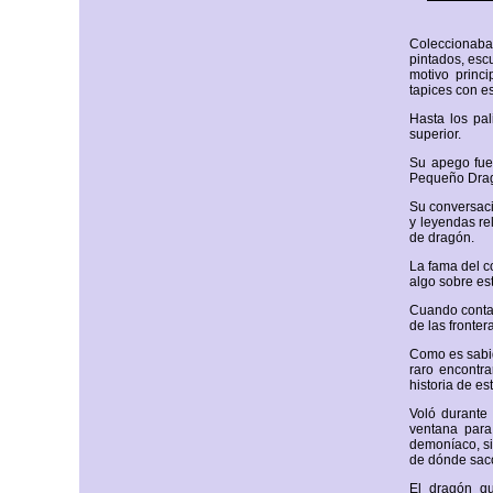
Coleccionaba 
pintados, esc
motivo princi
tapices con es
Hasta los pa
superior.
Su apego fue
Pequeño Dragó
Su conversaci
y leyendas re
de dragón.
La fama del c
algo sobre est
Cuando contab
de las fronter
Como es sabid
raro encontr
historia de es
Voló durante
ventana para
demoníaco, si
de dónde sacó 
El dragón qu