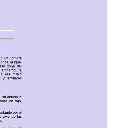
tió un hombre
poca, al igual
esa zona del
 embargo, la
ia ese mítico
 y familiares
, su abuelo le
tado en rojo,
volando por el
y viviendo las
r.