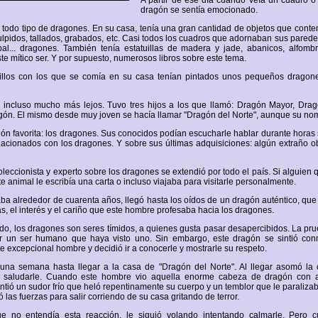
A partir de ese día cuando veía un cuadro o
dragón se sentía emocionado.
todo tipo de dragones. En su casa, tenía una gran cantidad de objetos que cont
ulpidos, tallados, grabados, etc. Casi todos los cuadros que adornaban sus pared
pal... dragones. También tenía estatuillas de madera y jade, abanicos, alfomb
te mítico ser. Y por supuesto, numerosos libros sobre este tema.
lillos con los que se comía en su casa tenían pintados unos pequeños dragone
 incluso mucho más lejos. Tuvo tres hijos a los que llamó: Dragón Mayor, Dra
n. El mismo desde muy joven se hacía llamar "Dragón del Norte", aunque su nom
ón favorita: los dragones. Sus conocidos podían escucharle hablar durante horas
lacionados con los dragones. Y sobre sus últimas adquisiciones: algún extraño o
oleccionista y experto sobre los dragones se extendió por todo el país. Si alguien 
e animal le escribía una carta o incluso viajaba para visitarle personalmente.
a alrededor de cuarenta años, llegó hasta los oídos de un dragón auténtico, que 
as, el interés y el cariño que este hombre profesaba hacia los dragones.
o, los dragones son seres tímidos, a quienes gusta pasar desapercibidos. La pr
ar un ser humano que haya visto uno. Sin embargo, este dragón se sintió con
te excepcional hombre y decidió ir a conocerle y mostrarle su respeto.
 una semana hasta llegar a la casa de "Dragón del Norte". Al llegar asomó la 
 saludarle. Cuando este hombre vio aquella enorme cabeza de dragón con 
ntió un sudor frío que heló repentinamente su cuerpo y un temblor que le paraliza
las fuerzas para salir corriendo de su casa gritando de terror.
e no entendía esta reacción, le siguió volando intentando calmarle. Pero 