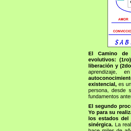
El Camino de 
evolutivos: (1r
liberación y (2do
aprendizaje, e
autoconocimien
existencial,
es un
persona, desde su
fundamentos anter
El segundo proc
Yo para su realiz
los estados del 
sinérgica.
La real
hace miles de año