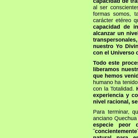
capacidad de tra
al ser consciente
formas somos, ta
carácter etéreo q
capacidad de in
alcanzar un nive
transpersonales
nuestro Yo Divin
con el Universo o
Todo este proces
liberamos nuest
que hemos veni
humano ha tenido 
con la Totalidad.
experiencia y c
nivel racional, se
Para terminar, q
anciano Quechua (
especie peor 
¨concientement
natural para 