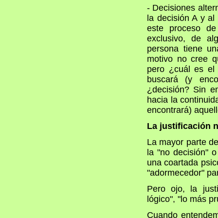
- Decisiones alter
la decisión A y a
este proceso de 
exclusivo, de a
persona tiene un
motivo no cree q
pero ¿cuál es el
buscará (y enc
¿decisión? Sin e
hacia la continuid
encontrará) aquel
La justificación
La mayor parte de 
la "no decisión"
una coartada psi
"adormecedor" pa
Pero ojo, la jus
lógico", "lo más p
Cuando entendemos