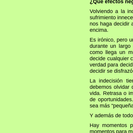
¿Qué efectos neg
Volviendo a la i
sufrimiento innece
nos haga decidir 
encima.
Es irónico, pero u
durante un largo 
como llega un m
decide cualquier 
verdad para decid
decidir se disfrazó
La indecisión ti
debemos olvidar 
vida. Retrasa o i
de oportunidades.
sea más "pequeña
Y además de todo e
Hay momentos pa
momentos para mat