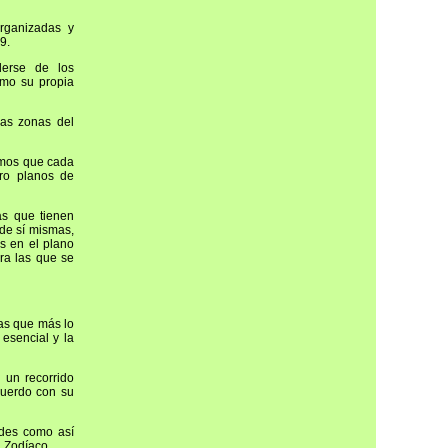
organizadas y
9.
derse de los
smo su propia
las zonas del
camos que cada
tro planos de
as que tienen
 de sí mismas,
es en el plano
ra las que se
nas que más lo
esencial y la
 un recorrido
cuerdo con su
ades como así
l Zodíaco.