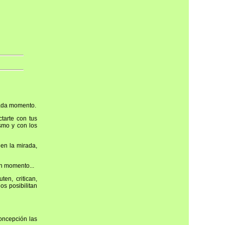
cada momento.
tarte con tus
smo y con los
en la mirada,
n momento...
en, critican,
s posibilitan
oncepción las