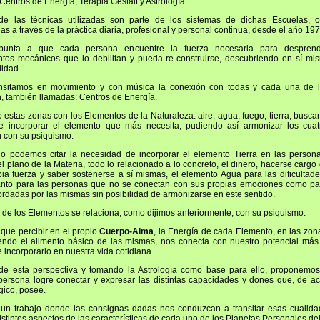
Centros de Energía, Terapia Gestalt y Astrología.
de las técnicas utilizadas son parte de los sistemas de dichas Escuelas, 
s a través de la práctica diaria, profesional y personal continua, desde el año 197
unta a que cada persona encuentre la fuerza necesaria para despren
tos mecánicos que lo debilitan y pueda re-construirse, descubriendo en sí mi
lidad.
ansitamos en movimiento y con música la conexión con todas y cada una de 
a
, también llamadas: Centros de Energía.
estas zonas con los Elementos de la Naturaleza: aire, agua, fuego, tierra, bus
e incorporar el elemento que más necesita, pudiendo así armonizar los cua
n con su psiquismo.
 podemos citar la necesidad de incorporar el elemento Tierra en las person
 el plano de la Materia, todo lo relacionado a lo concreto, el dinero, hacerse cargo
pia fuerza y saber sostenerse a sí mismas, el elemento Agua para las dificultad
anto para las personas que no se conectan con sus propias emociones como pa
rdadas por las mismas sin posibilidad de armonizarse en este sentido.
 de los Elementos se relaciona, como dijimos anteriormente, con su psiquismo.
que percibir en el propio
Cuerpo-Alma
, la Energía de cada Elemento, en las zo
iendo el alimento básico de las mismas, nos conecta con nuestro potencial más 
e incorporarlo en nuestra vida cotidiana.
e esta perspectiva y tomando la Astrología como base para ello, proponemos
ersona logre conectar y expresar las distintas capacidades y dones que, de a
gico, posee.
n trabajo donde las consignas dadas nos conduzcan a transitar esas cualid
istintos aspectos de las características de cada uno de los Planetas Personales de