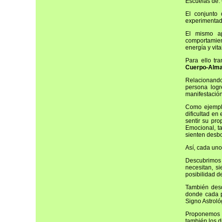
Escuelas de: 
El conjunto 
experimentada
El mismo ap
comportamien
energía y vita
Para ello tr
Cuerpo-Alm
Relacionando 
persona logr
manifestació
Como ejemplo
dificultad en
sentir su pro
Emocional, t
sienten desbo
Así, cada uno
Descubrimos 
necesitan, s
posibilidad d
También desd
donde cada p
Signo Astroló
Proponemos u
también los d