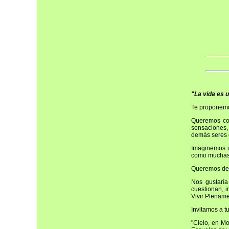
"La vida es 
Te proponemo
Queremos com
sensaciones,
demás seres 
Imaginemos u
como muchas 
Queremos dej
Nos gustaría
cuestionan, 
Vivir Plename
Invitamos a t
"Cielo, en M