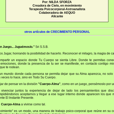
Por: NILDA SFORZA
Creadora de Cielo, en movimiento
Terapeuta Psicocorporal-Astroanalista
Colaboradora de AEQUO
Alicante
otros artículos de CRECIMIENTO PERSONAL
un Juego... Juguémoslo."
Sri S.S.B.
s Jugar, honrando la posibilidad de hacerlo. Reconocer el milagro, la magia de 
partir un espacio donde Tu Cuerpo se sienta Libre. Donde te permitas conec
 emociones, donde la presencia de tu ser se manifieste, en contacto contigo mi
que te rodean.
n mundo donde cada persona se permita dejar que su Alma aparezca, no solo 
veces lo hace, sino en Todo Su Cuerpo.
ar de pensar en la división
"Cuerpo-Alma"
, como en un juego, pensémoslo por u
 vivenciar juntos la experiencia de dejar de lado los pensamientos que discut
impidiéndonos aceptarnos y llegar a ese lugar interno donde aparecen los que no
nte El Instante Presente.
u
Cuerpo-Alma
a vivirse como tal.
ovimiento" es un modo, una manera de trabajo psico-corporal que reúne en su c