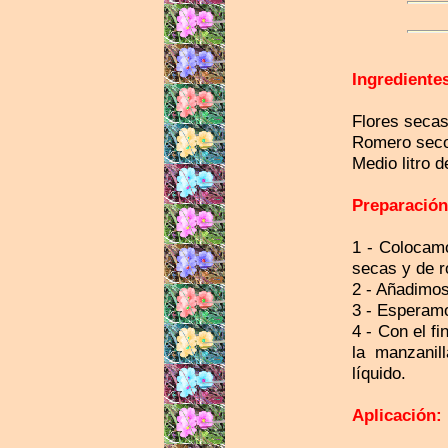
Ingrediente
Flores secas
Romero sec
Medio litro 
Preparación
1 - Colocamo
secas y de 
2 - Añadimos
3 - Esperamo
4 - Con el f
la manzanil
líquido.
Aplicación: