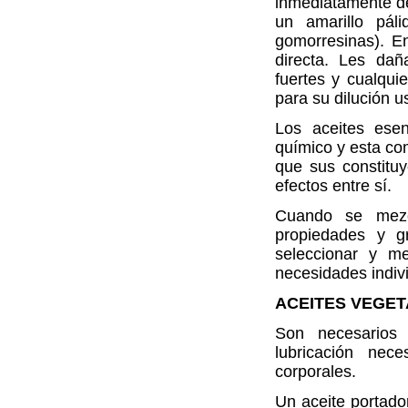
inmediatamente de
un amarillo pál
gomorresinas). E
directa. Les dañ
fuertes y cualqui
para su dilución 
Los aceites ese
químico y esta co
que sus constitu
efectos entre sí.
Cuando se mezc
propiedades y g
seleccionar y me
necesidades indivi
ACEITES VEGE
Son necesarios 
lubricación nec
corporales.
Un aceite portado