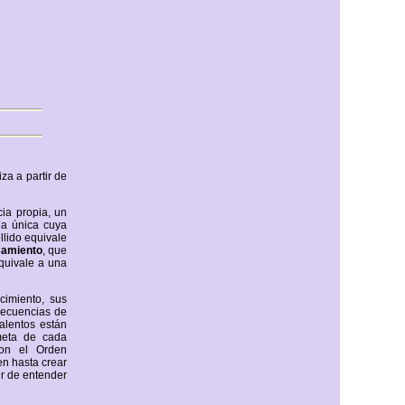
za a partir de
cia propia, un
ia única cuya
llido equivale
amiento
, que
quivale a una
imiento, sus
recuencias de
talentos están
meta de cada
con el Orden
en hasta crear
r de entender