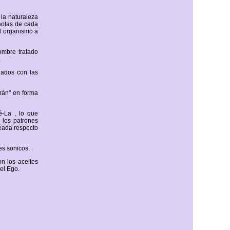
 la naturaleza
notas de cada
al organismo a
ombre tratado
.
nados con las
rán" en forma
é-La , lo que
 los patrones
ueada respecto
es sonicos.
n los aceites
el Ego.