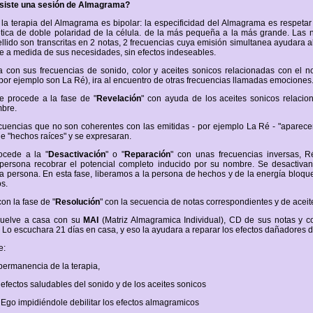
nsiste una sesión de Almagrama?
la terapia del Almagrama es bipolar: la especificidad del Almagrama es respetar
tica de doble polaridad de la célula. de la más pequeña a la más grande. Las 
lido son transcritas en 2 notas, 2 frecuencias cuya emisión simultanea ayudara 
e a medida de sus necesidades, sin efectos indeseables.
 con sus frecuencias de sonido, color y aceites sonicos relacionadas con el n
por ejemplo son La Ré), ira al encuentro de otras frecuencias llamadas emociones
se procede a la fase de "
Revelación
" con ayuda de los aceites sonicos relacio
mbre.
ecuencias que no son coherentes con las emitidas - por ejemplo La Ré - "aparece
e "hechos raíces" y se expresaran.
ocede a la "
Desactivación
" o "
Reparación
" con unas frecuencias inversas, R
 persona recobrar el potencial completo inducido por su nombre. Se desactivan
la persona. En esta fase, liberamos a la persona de hechos y de la energía bloq
s.
n la fase de "
Resolución
" con la secuencia de notas correspondientes y de aceit
vuelve a casa con su
MAI
(Matriz Almagramica Individual), CD de sus notas y co
 Lo escuchara 21 días en casa, y eso la ayudara a reparar los efectos dañadores d
e:
 permanencia de la terapia,
s efectos saludables del sonido y de los aceites sonicos
l Ego impidiéndole debilitar los efectos almagramicos