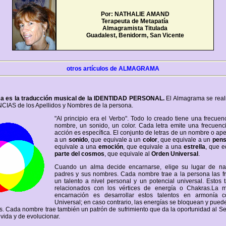
Por: NATHALIE AMAND
Terapeuta de Metapatía
Almagramista Titulada
Guadalest, Benidorm, San Vicente
otros artículos de ALMAGRAMA
a es la traducción musical de la IDENTIDAD PERSONAL.
El Almagrama se reali
IAS de los Apellidos y Nombres de la persona.
"Al principio era el Verbo". Todo lo creado tiene una frecuen
nombre, un sonido, un color. Cada letra emite una frecuenc
acción es específica. El conjunto de letras de un nombre o ape
a un
sonido
, que equivale a un
color
, que equivale a un
pens
equivale a una
emoción
, que equivale a una
estrella
, que e
parte del cosmos
, que equivale al
Orden Universal
.
Cuando un alma decide encarnarse, elige su lugar de nac
padres y sus nombres. Cada nombre trae a la persona las f
un talento a nivel personal y un potencial universal. Estos 
relacionados con los vértices de energía o Chakras.La 
encarnación es desarrollar estos talentos en armonía 
Universal; en caso contrario, las energías se bloquean y pued
. Cada nombre trae también un patrón de sufrimiento que da la oportunidad al Se
 vida y de evolucionar.