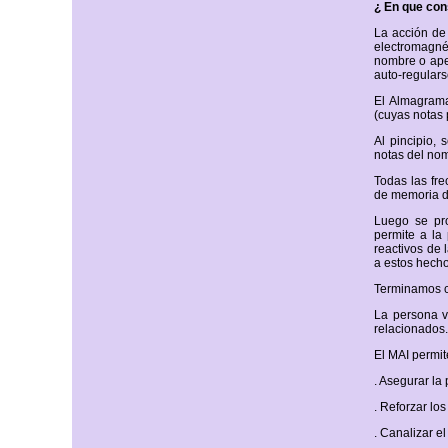
¿ En que co
La acción de 
electromagné
nombre o apel
auto-regulars
El Almagrama
(cuyas notas 
Al pincipio, 
notas del no
Todas las fr
de memoria d
Luego se pr
permite a la
reactivos de 
a estos hecho
Terminamos co
La persona 
relacionados.
El MAI permit
. Asegurar la
. Reforzar lo
. Canalizar e