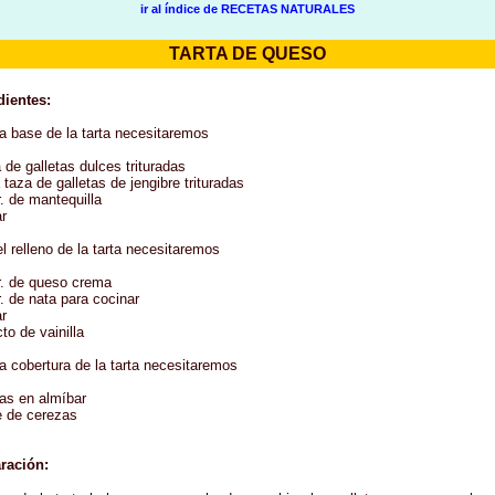
ir al índice de RECETAS NATURALES
TARTA DE QUESO
dientes:
la base de la tarta necesitaremos
 de galletas dulces trituradas
taza de galletas de jengibre trituradas
. de mantequilla
r
l relleno de la tarta necesitaremos
r. de queso crema
. de nata para cocinar
r
to de vainilla
a cobertura de la tarta necesitaremos
as en almíbar
e de cerezas
ración: