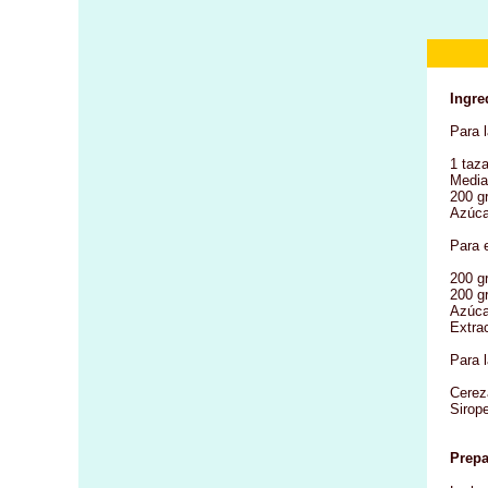
Ingre
Para 
1 taza
Media 
200 gr
Azúca
Para e
200 g
200 gr
Azúca
Extrac
Para l
Cerez
Sirop
Prepa