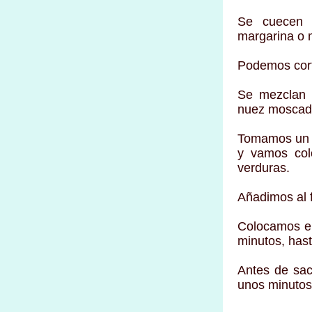
Se cuecen l
margarina o m
Podemos cort
Se mezclan 
nuez moscada
Tomamos un m
y vamos col
verduras.
Añadimos al f
Colocamos el
minutos, has
Antes de sac
unos minutos