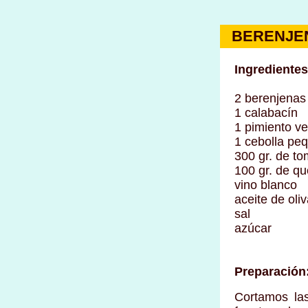
BERENJEN
Ingredientes
2 berenjenas
1 calabacín
1 pimiento v
1 cebolla pe
300 gr. de t
100 gr. de q
vino blanco
aceite de oli
sal
azúcar
Preparación
Cortamos la