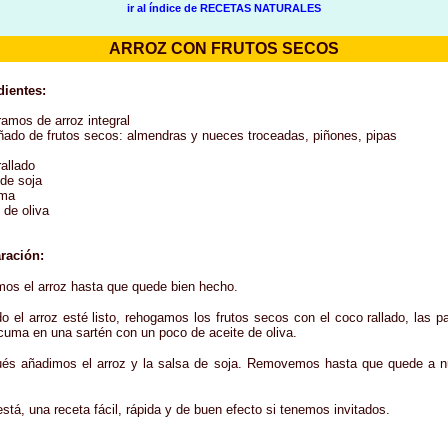
ir al índice de RECETAS NATURALES
ARROZ CON FRUTOS SECOS
dientes:
ramos de arroz integral
ñado de frutos secos: almendras y nueces troceadas, piñones, pipas
allado
 de soja
uma
 de oliva
ración:
mos el arroz hasta que quede bien hecho.
o el arroz esté listo, rehogamos los frutos secos con el coco rallado, las p
rcuma en una sartén con un poco de aceite de oliva.
és añadimos el arroz y la salsa de soja. Removemos hasta que quede a n
.
stá, una receta fácil, rápida y de buen efecto si tenemos invitados.