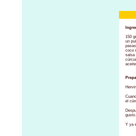
Ingre
150 g
un pu
pasas
coco r
salsa
cúrc
aceite
Prepa
Hervi
Cuand
el cú
Despu
gusto
Y ya e