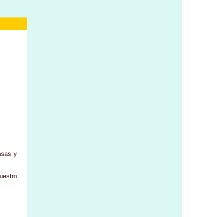
asas y
uestro