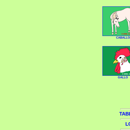
CABALLO
GALLO
TAB
L