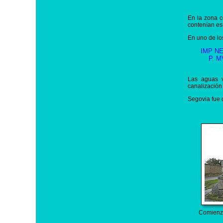
En la zona c
contenían es
En uno de los
IMP NE
P. 
Las aguas v
canalización
Segovia fue 
Comienz