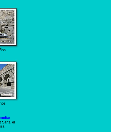
ños
ños
z Sanz, el
ira