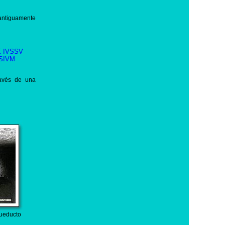
 antiguamente
E IVSSV
SIVM
ravés de una
ueducto