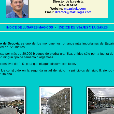
Director de la revista
MAZULAGIA
Website:
mazulagia.com
Email:
director@mazulagia.com
INDICE DE VIAJES Y LUGARES
INDICE DE LUGARES MAGICOS
-
o de Segovia
es uno de los monumentos romanos más importantes de Españ
otal de 728 metros.
to por más de 20.000 bloques de piedra granítica, unidos sólo por la fuerza de
en ningún tipo de cemento o argamasa.
 desnivel del 1 %, para que el agua discurra con fuidez.
fue construido en la segunda mitad del siglo I y principios del siglo II, siend
 Trajano.