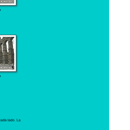
o
o
cada lado. La