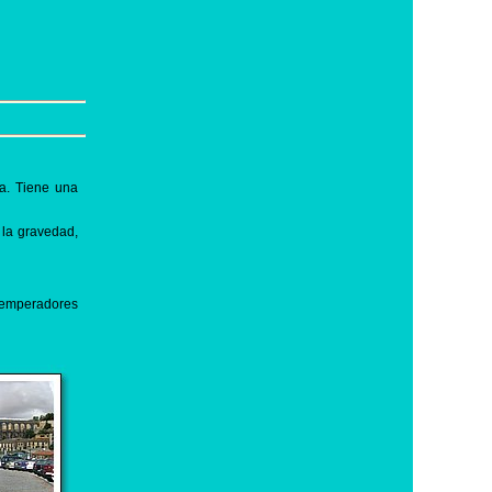
a. Tiene una
 la gravedad,
o emperadores