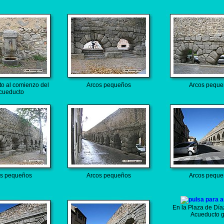
to al comienzo del
Arcos pequeños
Arcos peque
cueducto
s pequeños
Arcos pequeños
Arcos peque
En la Plaza de Día
Acueducto g