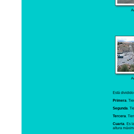
A
A
Está dividido
Primera
. Ti
Segunda
. T
Tercera
. Ti
Cuarta
. Es 
altura máxim